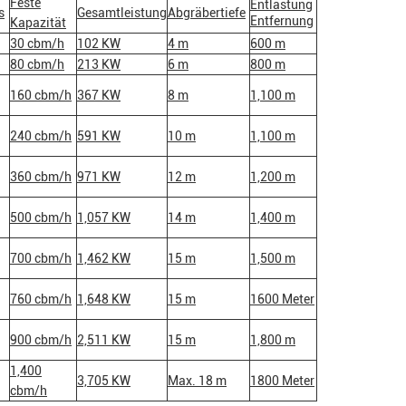
Feste
Entlastung
s
Gesamtleistung
Abgräbertiefe
Entfernung
Kapazität
30 cbm/h
102 KW
4 m
600 m
80 cbm/h
213 KW
6 m
800 m
160 cbm/h
367 KW
8 m
1,100 m
240 cbm/h
591 KW
10 m
1,100 m
360 cbm/h
971 KW
12 m
1,200 m
500 cbm/h
1,057 KW
14 m
1,400 m
700 cbm/h
1,462 KW
15 m
1,500 m
760 cbm/h
1,648 KW
15 m
1600 Meter
900 cbm/h
2,511 KW
15 m
1,800 m
1,400
3,705 KW
Max. 18 m
1800 Meter
cbm/h