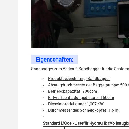
Eigenschaften:
Sandbagger zum Verkauf, Sandbagger für die Schla
Produktbezeichnung: Sandbagger
Absaugdurchmesser der Baggerpumpe: 500
Betriebskapazität: 700cbm
Entwurfsentladungsdistanz: 1500 m
Dieselmotorleistung: 1,007 KW
Durchmesser des Schneidkopfes: 1,5 m
Standard M
Odel-Liste
für Hydraulik c
Vollsaugb