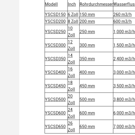
Modell
Inch
Rohrdurchmesser
Wasserflus
YSCSD150
6 Zoll
150 mm
260 m3/h
YSCSD200
8 Zoll
200 mm
600 m3/h
10
YSCSD250
250 mm
1,000 m3/h
Zoll
12
YSCSD300
300 mm
1,500 m3/h
Zoll
14
YSCSD350
350 mm
2,400 m3/h
Zoll
16
YSCSD400
400 mm
3,000 m3/h
Zoll
18
YSCSD450
450 mm
3,500 m3/h
Zoll
20
YSCSD500
500 mm
3,800 m3/h
Zoll
24
YSCSD600
600 mm
6,000 m3/h
Zoll
26
YSCSD650
650 mm
7,000 m3/h
Zoll