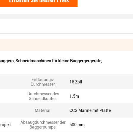
baggern
,
Schneidmaschinen für kleine Baggergergeräte
,
Entladungs-
16 Zoll
Durchmesser:
Durchmesser des
1.5m
Schneidkopfes:
Material:
CCS Marine mit Platte
Absaugdurchmesser der
rojekt
500 mm
Baggerpumpe: