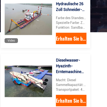
Hydraulische 26
Zoll Schneider-
Saugbagger für
Farbe des Standes: Blau und Orange
Sandbagger oder
Spezielle Farbe: Zollgebäude
Schlammbagger
Funktion: Sandbaggerung
Erhalten Sie besten Preis
Video
Dieselwasser-
Hyazinth-
Erntemaschine
mit 24
Macht: Diesel
Kubikmetern
Sammelkapazität: 24 Kubikmeter Tonnen pro Stunde
Dieselantrieb
Transportpaket: 40 Zoll-Container
Getriebe
Erhalten Sie besten Preis