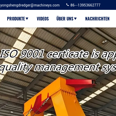
yongshengdredger@machineys.com
86--13953662777
PRODUKTE
VIDEOS
ÜBER UNS
NACHRICHTEN