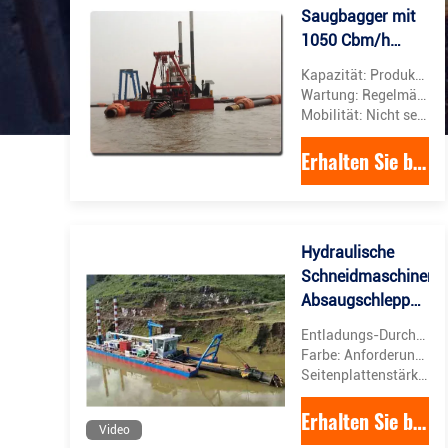
Saugbagger mit
1050 Cbm/h
Sand / Schlamm
Kapazität: Produktivität des Betriebs von Saugbaggern durch Datenabbau und Lernen in Echtzeit
Baggerung aus
Wartung: Regelmäßige Wartung und Inspektion für eine optimale Leistung
Fluss Sand Meer
Mobilität: Nicht selbstfahrende oder von einem Schleppboot geschleppt
Erhalten Sie besten Preis
Hydraulische
Schneidmaschinen
Absaugschleppmasc
anpassbar 16
Entladungs-Durchmesser: 20inch
Zoll/20 Zoll/24
Farbe: Anforderung des Kunden
Zoll
Seitenplattenstärke: 14 Millimeter
Entladungsdurchme
Erhalten Sie besten Preis
Video