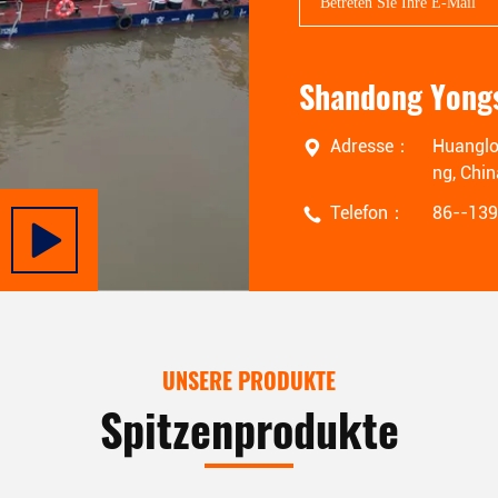
Adresse：
Huanglo
ng, Chin
Telefon：
86--13
UNSERE PRODUKTE
Spitzenprodukte