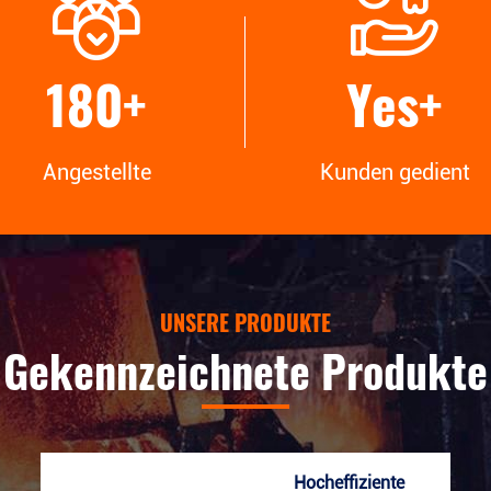
e zu entwickeln, die Sie
Endgeräte herstellen, die Sie
n.
brauchen.
180
+
Yes
+
Angestellte
Kunden gedient
UNSERE PRODUKTE
Gekennzeichnete Produkte
Hocheffiziente