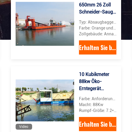
650mm 26 Zoll
Schneider-Saug-
Sandbagger mit
Typ: Absaugbagger für die Sandbaggerung
1864KW
Farbe: Orange und schwarz
Cummins Marine
Zollgebäude: Annahme
Diesel-Motor
Erhalten Sie besten Preis
10 Kubikmeter
88kw Öko-
hinen
Erntegerät
Aquatisches
Farbe: Anforderung des Kunden
Unkraut-
Macht: 88Kw
Erntegerät zur
Rumpf-Größe: 7.2*3*1.1m
sser
Ernte von Fluss-
Erhalten Sie besten Preis
Wasseralgen
Video