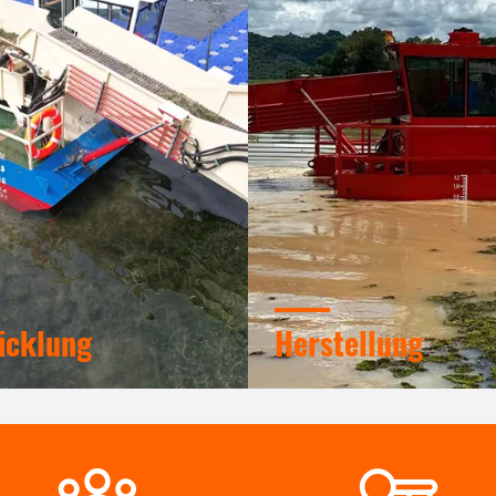
icklung
Herstellung
s professionelles
Fortgeschrittene automatis
eam und Werkstatt für
Maschinen, streng
chrittene Maschinen. Wir
verfahrenskontrollierendes 
zusammenarbeiten, um die
Wir können alle elektrischen