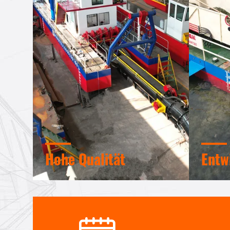
Hohe Qualität
Entw
Vertrauenssiegel, Bonitätsprüfung,
Interne
RoSH und Beurteilung der
Designt
Lieferfähigkeit. Das Unternehmen
fortges
verfügt über ein strenges
können 