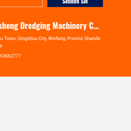
Senden Sie
Shandong Yongsheng Dredging Machinery Co., Ltd.
u Town, Qingzhou City, Weifang, Provinz Shando
a.
953662777