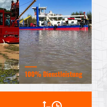
100% Dienstleistung
che
Großhandels- und
kundenspezifische kleine
System.
Verpackungen, FOB, CIF, DDU und
DDP. Lassen Sie uns Ihnen helfen,