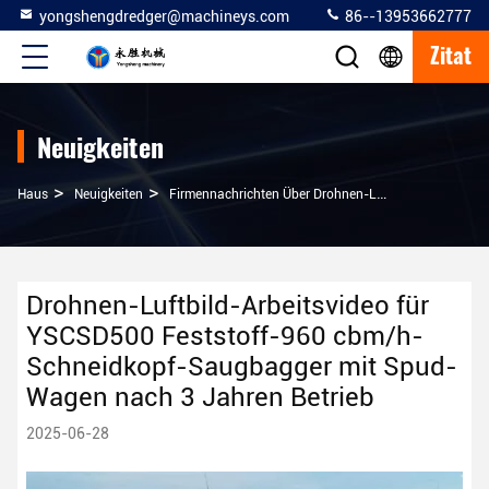
yongshengdredger@machineys.com
86--13953662777
Zitat
Neuigkeiten
>
>
Haus
Neuigkeiten
Firmennachrichten Über Drohnen-Luftbild-Arbeitsvideo Für YSCSD500 Feststoff-960 Cbm/h-Schneidkopf-Saugbagger Mit Spud-Wagen Nach 3 Jahren Betrieb
Drohnen-Luftbild-Arbeitsvideo für
YSCSD500 Feststoff-960 cbm/h-
Schneidkopf-Saugbagger mit Spud-
Wagen nach 3 Jahren Betrieb
2025-06-28