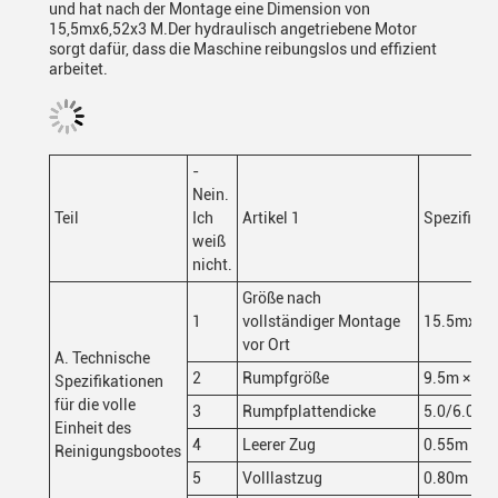
und hat nach der Montage eine Dimension von
15,5mx6,52x3 M.Der hydraulisch angetriebene Motor
sorgt dafür, dass die Maschine reibungslos und effizient
arbeitet.
-
Nein.
Teil
Ich
Artikel 1
Spezifikat
weiß
nicht.
Größe nach
1
vollständiger Montage
15.5mx6.
vor Ort
A. Technische
2
Rumpfgröße
9.5m × 4.
Spezifikationen
für die volle
3
Rumpfplattendicke
5.0/6.0 m
Einheit des
4
Leerer Zug
0.55m
Reinigungsbootes
5
Volllastzug
0.80m