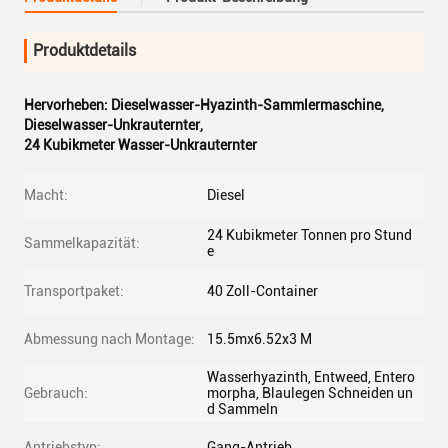
Produktdetails
Hervorheben:
Dieselwasser-Hyazinth-Sammlermaschine
,
Dieselwasser-Unkrauternter
,
24 Kubikmeter Wasser-Unkrauternter
Macht:
Diesel
24 Kubikmeter Tonnen pro Stund
Sammelkapazität:
e
Transportpaket:
40 Zoll-Container
Abmessung nach Montage:
15.5mx6.52x3 M
Wasserhyazinth, Entweed, Entero
Gebrauch:
morpha, Blaulegen Schneiden un
d Sammeln
Antriebstyp:
Gang-Antrieb