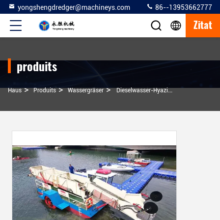
yongshengdredger@machineys.com
86--13953662777
Zitat
produits
>
>
>
Haus
Produits
Wassergräser
Dieselwasser-Hyazinth-Erntemaschine Mit 24 Kubikmetern Dieselantrieb Getriebe