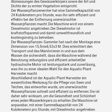
Abmessungen des Gewässerkörpers sowie der Art und
Dichte der zu ernten Vegetation entspricht.
Der Wasserpflanzenernter hat eine Sammelkapazität von
24 Kubikmetern pro Stunde, was ihn sehr effizient und
effektiv bei der Entfernung unerwünschter
Wasserpflanzen macht.Die Maschine wird von einem
Dieselmotor angetrieben.Der Dieselmotor ist
kraftstoffsparend und damit umweltfreundlich und
kostengünstig zu betreiben.
Der Wasserpflanzen-Sammler hat nach der Montage eine
Dimension von 15,5mx6,52x3 M. Dies erleichtert den
Transport und das Manövrieren in und aus dem
Wasser.die sicherstellt, dass die Maschine während der
Benutzung reibungslos und effizient arbeitetDer
hydraulische Motor ist leistungsstark und zuverlässig,
was ihn zu einer idealen Wahl für den Aquatic Plant
Harvester macht.
Abschließend ist der Aquatic Plant Harvester ein
wesentliches Werkzeug für die Pflege von Seen und
Teichen, das entworfen wurde, um unerwünschte
Wasserpflanzen schnell und effizient zu entfernen.Sie ist
daher sehr wirksam, um die Gesundheit und Schönheit
eines jeden Wasserkörpers zu erhalten.Die Maschine ist
anpassbar, mit einer Sammelkapazität von 24
Kubikmetern pro Stunde, mit Dieselmotor angetrieben