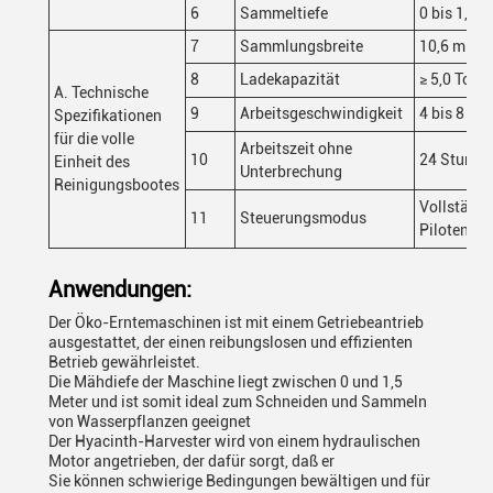
6
Sammeltiefe
0 bis 1,5 m
7
Sammlungsbreite
10,6 m
8
Ladekapazität
≥ 5,0 Tonn
A. Technische
9
Arbeitsgeschwindigkeit
4 bis 8 km
Spezifikationen
für die volle
Arbeitszeit ohne
10
24 Stunde
Einheit des
Unterbrechung
Reinigungsbootes
Vollständi
11
Steuerungsmodus
Piloten un
Anwendungen:
Der Öko-Erntemaschinen ist mit einem Getriebeantrieb
ausgestattet, der einen reibungslosen und effizienten
Betrieb gewährleistet.
Die Mähdiefe der Maschine liegt zwischen 0 und 1,5
Meter und ist somit ideal zum Schneiden und Sammeln
von Wasserpflanzen geeignet
Der Hyacinth-Harvester wird von einem hydraulischen
Motor angetrieben, der dafür sorgt, daß er
Sie können schwierige Bedingungen bewältigen und für