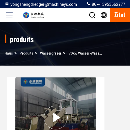
yongshengdredger@machineys.com
86--13953662777
Zitat
produits
>
>
>
Haus
Produits
Wassergräser
70kw Wasser-Wasser-Wurst-Harvester Verwendet, Um Zu Sammeln Und Zu Reinigen Fluss-Wasserpflanzen-Harvester