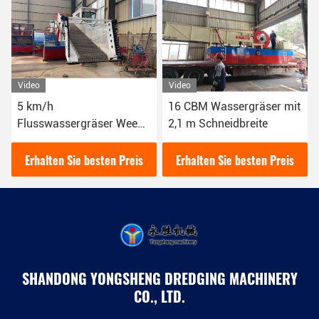
Video
Video
5 km/h
16 CBM Wassergräser mit
Flusswassergräser Weed
2,1 m Schneidbreite
Harvester Maschine
105kw Weed Harvester
Erhalten Sie besten Preis
Erhalten Sie besten Preis
Boot 10 Kubikmeter
SHANDONG YONGSHENG DREDGING MACHINERY
CO., LTD.