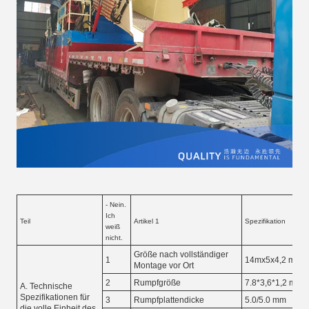
- Nein.
Ich
Teil
Artikel 1
Spezifikation
weiß
nicht.
Größe nach vollständiger
1
14mx5x4,2 m
Montage vor Ort
2
Rumpfgröße
7.8*3,6*1,2 m
A. Technische
Spezifikationen für
3
Rumpfplattendicke
5.0/5.0 mm
die volle Einheit des