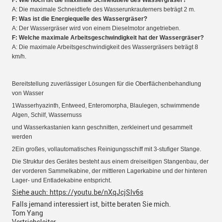
A: Die maximale Schneidtiefe des Wasserunkrauterners beträgt 2 m.
F: Was ist die Energiequelle des Wassergräser?
A: Der Wassergräser wird von einem Dieselmotor angetrieben.
F: Welche maximale Arbeitsgeschwindigkeit hat der Wassergräser?
A: Die maximale Arbeitsgeschwindigkeit des Wassergräsers beträgt 8
km/h.
Bereitstellung zuverlässiger Lösungen für die Oberflächenbehandlung
von Wasser
1Wasserhyazinth, Entweed, Enteromorpha, Blaulegen, schwimmende
Algen, Schilf, Wassernuss
und Wasserkastanien
kann geschnitten, zerkleinert und gesammelt
werden
2Ein großes, vollautomatisches Reinigungsschiff mit 3-stufiger Stange.
Die Struktur des Gerätes besteht aus einem dreiseitigen Stangenbau, der
der vorderen Sammelkabine, der mittleren Lagerkabine und der hinteren
Lager- und Entladekabine entspricht.
Siehe auch: https://youtu.be/nXqJcjSIv6s
Falls jemand interessiert ist, bitte beraten Sie mich.
Tom Yang
Vertriebsleiter