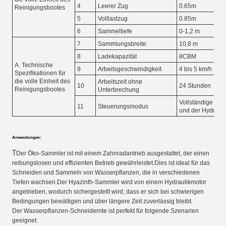
4
Leerer Zug
0.65m
Reinigungsbootes
5
Volllastzug
0.85m
6
Sammeltiefe
0-1,2 m
7
Sammlungsbreite
10,8 m
8
Ladekapazität
8CBM
A. Technische
9
Arbeitsgeschwindigkeit
4 bis 5 km/h
Spezifikationen für
die volle Einheit des
Arbeitszeit ohne
10
24 Stunden
Reinigungsbootes
Unterbrechung
Vollständige Ste
11
Steuerungsmodus
und der Hydrauli
Anwendungen:
T
Der Öko-Sammler ist mit einem Zahnradantrieb ausgestattet, der einen
reibungslosen und effizienten Betrieb gewährleistet.Dies ist ideal für das
Schneiden und Sammeln von Wasserpflanzen, die in verschiedenen
Tiefen wachsen.Der Hyazinth-Sammler wird von einem Hydraulikmotor
angetrieben, wodurch sichergestellt wird, dass er sich bei schwierigen
Bedingungen bewältigen und über längere Zeit zuverlässig bleibt.
Der Wasserpflanzen-Schneidernte ist perfekt für folgende Szenarien
geeignet: