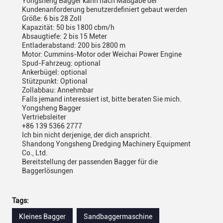
Yongsheng Bagger kann nach Maßgabe der
Kundenanforderung benutzerdefiniert gebaut werden
Größe: 6 bis 28 Zoll
Kapazität: 50 bis 1800 cbm/h
Absaugtiefe: 2 bis 15 Meter
Entladerabstand: 200 bis 2800 m
Motor: Cummins-Motor oder Weichai Power Engine
Spud-Fahrzeug: optional
Ankerbügel: optional
Stützpunkt: Optional
Zollabbau: Annehmbar
Falls jemand interessiert ist, bitte beraten Sie mich.
Yongsheng Bagger
Vertriebsleiter
+86 139 5366 2777
Ich bin nicht derjenige, der dich anspricht.
Shandong Yongsheng Dredging Machinery Equipment
Co., Ltd.
Bereitstellung der passenden Bagger für die
Baggerlösungen
Tags:
Kleines Bagger
Sandbaggermaschine