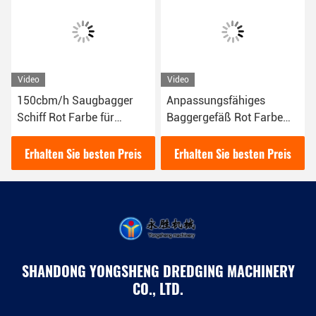
Video
Video
150cbm/h Saugbagger
Anpassungsfähiges
Schiff Rot Farbe für
Baggergefäß Rot Farbe
Flußbagger verwendet
für die
Wasseraufbereitung und
Erhalten Sie besten Preis
Erhalten Sie besten Preis
den Bau
SHANDONG YONGSHENG DREDGING MACHINERY
CO., LTD.