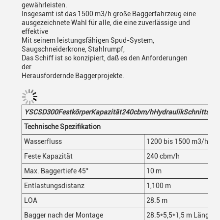
gewährleisten.
Insgesamt ist das 1500 m3/h große Baggerfahrzeug eine
ausgezeichnete Wahl für alle, die eine zuverlässige und
effektive
Mit seinem leistungsfähigen Spud-System,
Saugschneiderkrone, Stahlrumpf,
Das Schiff ist so konzipiert, daß es den Anforderungen
der
Herausfordernde Baggerprojekte.
YSCSD
30
0
Festkörper
Kapazität
240
cbm/h
Hydraulik
Schnittsau
Technische Spezifikation
Wasserfluss
1200 bis 1500 m3/h
Feste Kapazität
240 cbm/h
Max. Baggertiefe 45°
10 m
Entlastungsdistanz
1,100 m
LOA
28.5 m
Bagger nach der Montage
28.5*5,5*1,5 m Länge
*
B