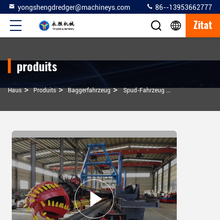
yongshengdredger@machineys.com
86--13953662777
Zitat
produits
>
>
>
Haus
Produits
Baggerfahrzeug
Spud-Fahrzeug Mit Verankerungspumpen 10 Zoll Sandbagger-Schiff Zum Baggen