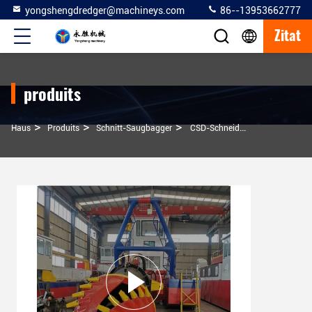
yongshengdredger@machineys.com
86--13953662777
Zitat
produits
>
>
>
Haus
Produits
Schnitt-Saugbagger
CSD-Schneider-Saugbagger 20 Zoll Mit Rexroth-Hydrauliksystem Und WN450 Sandpumpe