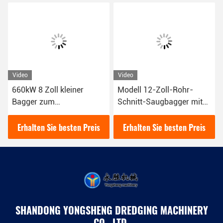
Video
Video
660kW 8 Zoll kleiner
Modell 12-Zoll-Rohr-
Bagger zum
Schnitt-Saugbagger mit
Umweltschutz der
einer Leistung von 200
städtischen
Kubikmetern pro Stunde
Erhalten Sie besten Preis
Erhalten Sie besten Preis
Flussbaggerung
SHANDONG YONGSHENG DREDGING MACHINERY
CO., LTD.