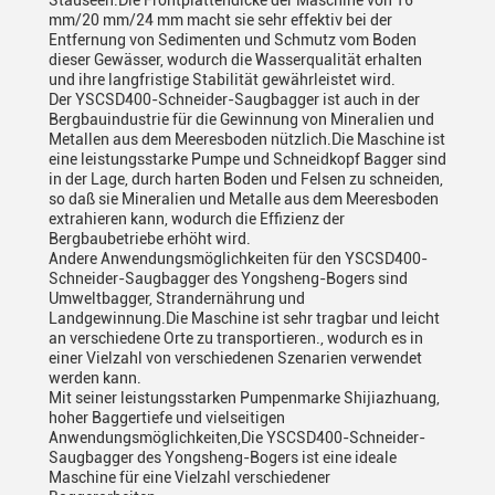
Stauseen.Die Frontplattendicke der Maschine von 16
mm/20 mm/24 mm macht sie sehr effektiv bei der
Entfernung von Sedimenten und Schmutz vom Boden
dieser Gewässer, wodurch die Wasserqualität erhalten
und ihre langfristige Stabilität gewährleistet wird.
Der YSCSD400-Schneider-Saugbagger ist auch in der
Bergbauindustrie für die Gewinnung von Mineralien und
Metallen aus dem Meeresboden nützlich.Die Maschine ist
eine leistungsstarke Pumpe und Schneidkopf Bagger sind
in der Lage, durch harten Boden und Felsen zu schneiden,
so daß sie Mineralien und Metalle aus dem Meeresboden
extrahieren kann, wodurch die Effizienz der
Bergbaubetriebe erhöht wird.
Andere Anwendungsmöglichkeiten für den YSCSD400-
Schneider-Saugbagger des Yongsheng-Bogers sind
Umweltbagger, Strandernährung und
Landgewinnung.Die Maschine ist sehr tragbar und leicht
an verschiedene Orte zu transportieren., wodurch es in
einer Vielzahl von verschiedenen Szenarien verwendet
werden kann.
Mit seiner leistungsstarken Pumpenmarke Shijiazhuang,
hoher Baggertiefe und vielseitigen
Anwendungsmöglichkeiten,Die YSCSD400-Schneider-
Saugbagger des Yongsheng-Bogers ist eine ideale
Maschine für eine Vielzahl verschiedener