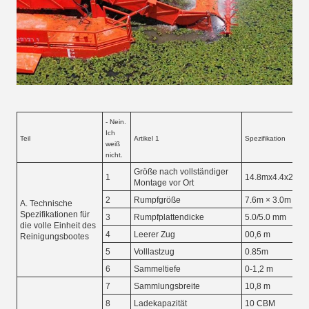
- Nein.
Ich
Teil
Artikel 1
Spezifikation
weiß
nicht.
Größe nach vollständiger
1
14.8mx4.4x2.9 m
Montage vor Ort
2
Rumpfgröße
7.6m × 3.0m × 1
A. Technische
Spezifikationen für
3
Rumpfplattendicke
5.0/5.0 mm
die volle Einheit des
4
Leerer Zug
00,6 m
Reinigungsbootes
5
Volllastzug
0.85m
6
Sammeltiefe
0-1,2 m
7
Sammlungsbreite
10,8 m
8
Ladekapazität
10 CBM