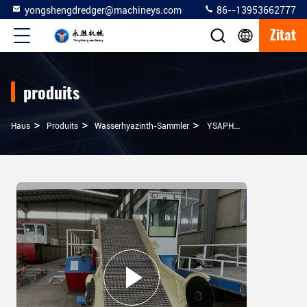
yongshengdredger@machineys.com
86--13953662777
Zitat
produits
>
>
>
Haus
Produits
Wasserhyazinth-Sammler
YSAPH12 1,8m Breite Wasser Hyazinth Harvester 88kw Mit 2 Sektionen Stange Design Für Wasserrasen Schneiden