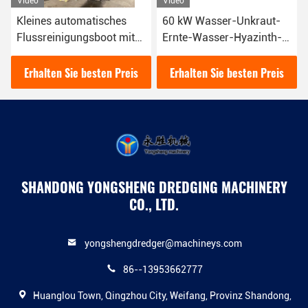
Video
Video
utomatisches
60 kW Wasser-Unkraut-
Langlebigste 
gungsboot mit
Ernte-Wasser-Hyazinth-
Zuverlässigke
zinthen-Ernter
Ernte-Maschine für die
apazität
Sammlung von Tiefe von
Sie besten Preis
Erhalten Sie besten Preis
Erhalten Sie 
0-1m
SHANDONG YONGSHENG DREDGING MACHINERY
CO., LTD.
yongshengdredger@machineys.com
86--13953662777
Huanglou Town, Qingzhou City, Weifang, Provinz Shandong,