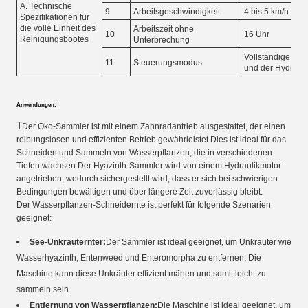
A. Technische
9
Arbeitsgeschwindigkeit
4 bis 5 km/h
Spezifikationen für
die volle Einheit des
Arbeitszeit ohne
10
16 Uhr
Reinigungsbootes
Unterbrechung
Vollständige Ste
11
Steuerungsmodus
und der Hydrauli
Anwendungen:
T
Der Öko-Sammler ist mit einem Zahnradantrieb ausgestattet, der einen
reibungslosen und effizienten Betrieb gewährleistet.Dies ist ideal für das
Schneiden und Sammeln von Wasserpflanzen, die in verschiedenen
Tiefen wachsen.Der Hyazinth-Sammler wird von einem Hydraulikmotor
angetrieben, wodurch sichergestellt wird, dass er sich bei schwierigen
Bedingungen bewältigen und über längere Zeit zuverlässig bleibt.
Der Wasserpflanzen-Schneidernte ist perfekt für folgende Szenarien
geeignet:
See-Unkrauternter:
Der Sammler ist ideal geeignet, um Unkräuter wie
Wasserhyazinth, Entenweed und Enteromorpha zu entfernen. Die
Maschine kann diese Unkräuter effizient mähen und somit leicht zu
sammeln sein.
Entfernung von Wasserpflanzen:
Die Maschine ist ideal geeignet, um