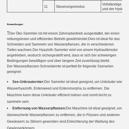
Vollständige Ste
11
Steuerungsmodus
und der Hydrauli
Anwendungen:
T
Der Öko-Sammler ist mit einem Zahnradantrieb ausgestattet, der einen
reibungslosen und effizienten Betrieb gewährleistet.Dies ist ideal für das
Schneiden und Sammeln von Wasserpflanzen, die in verschiedenen
Tiefen wachsen.Der Hyazinth-Sammler wird von einem Hydraulikmotor
angetrieben, wodurch sichergestellt wird, dass er sich bei schwierigen
Bedingungen bewältigen und über längere Zeit zuverlässig bleibt.
Der Wasserpflanzen-Schneidernte ist perfekt für folgende Szenarien
geeignet:
See-Unkrauternter:
Der Sammler ist ideal geeignet, um Unkräuter wie
Wasserhyazinth, Entenweed und Enteromorpha zu entfernen. Die
Maschine kann diese Unkräuter effizient mähen und somit leicht zu
sammeln sein.
Entfernung von Wasserpflanzen:
Die Maschine ist ideal geeignet, um
überwucherte Wasserpflanzen zu entfernen, die in Flüssen und anderen
Gewässern zu Störern geworden sind.Erleichterung der Wartung des
Gewässerkörpers.