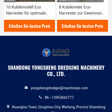
8 Kubikmeter Eco-
88 kW Leistung Eco
e
Harvester zur Gewinnung
Harvester 10CBM
pfung
von Wasserpflanzen in
vollautomatisch für
Flüssen
schwimmenden Müll
reis
Erhalten Sie besten Preis
Erhalten Sie besten Preis
SHANDONG YONGSHENG DREDGING MACHINERY
CO., LTD.
yongshengdredger@machineys.com
86--13953662777
Huanglou Town, Qingzhou City, Weifang, Provinz Shandong,