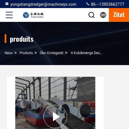
yongshengdredger@machineys.com
86--13953662777
Zitat
produits
>
>
>
Haus
Produits
Öko-Erntegerät
4 Kubikmenge Des Öko-Sammlers Für Fluss-Wasserweiden-Reißsammler