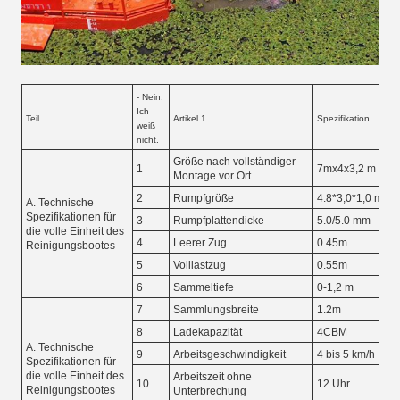
- Nein.
Ich
Teil
Artikel 1
Spezifikation
weiß
nicht.
Größe nach vollständiger
1
7mx4x3,2 m
Montage vor Ort
2
Rumpfgröße
4.8*3,0*1,0 m
A. Technische
Spezifikationen für
3
Rumpfplattendicke
5.0/5.0 mm
die volle Einheit des
4
Leerer Zug
0.45m
Reinigungsbootes
5
Volllastzug
0.55m
6
Sammeltiefe
0-1,2 m
7
Sammlungsbreite
1.2m
8
Ladekapazität
4CBM
A. Technische
9
Arbeitsgeschwindigkeit
4 bis 5 km/h
Spezifikationen für
die volle Einheit des
Arbeitszeit ohne
10
12 Uhr
Reinigungsbootes
Unterbrechung