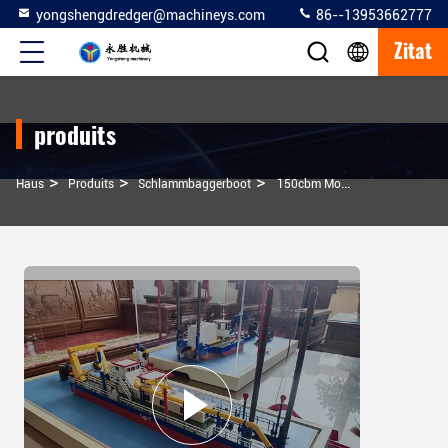
yongshengdredger@machineys.com
86--13953662777
Zitat
produits
>
>
>
Haus
Produits
Schlammbaggerboot
150cbm Modell Professionelles Schlammbagger Schiff Zum Verkauf Optimales Wasserwegbagger