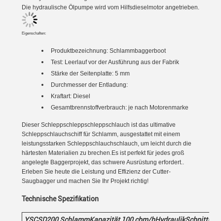
Die hydraulische Ölpumpe wird vom Hilfsdieselmotor angetrieben.
Eigenschaften:
Produktbezeichnung:
Schlammbaggerboot
Test: Leerlauf vor der Ausführung aus der Fabrik
Stärke der Seitenplatte: 5 mm
Durchmesser der Entladung:
Kraftart: Diesel
Gesamtbrennstoffverbrauch: je nach Motorenmarke
Dieser Schleppschleppschleppschlauch ist das ultimative
Schleppschlauchschiff für Schlamm, ausgestattet mit einem
leistungsstarken Schleppschlauchschlauch, um leicht durch die
härtesten Materialien zu brechen.Es ist perfekt für jedes groß
angelegte Baggerprojekt, das schwere Ausrüstung erfordert..
Erleben Sie heute die Leistung und Effizienz der Cutter-
Saugbagger und machen Sie Ihr Projekt richtig!
Technische Spezifikation
YSCSD20
0
Schlamm
Kapazität 100
cbm/h
Hydraulik
Schnittsau