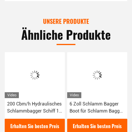
UNSERE PRODUKTE
Ähnliche Produkte
Video
Video
200 Cbm/h Hydraulisches
6 Zoll Schlamm Bagger
Schlammbagger Schiff 16
Boot für Schlamm Bagger
kW Rotfarbe für das
im Fluss 16kw Diesel
Flussbaggen verwendet
Hydraulische Bagger
Erhalten Sie besten Preis
Erhalten Sie besten Preis