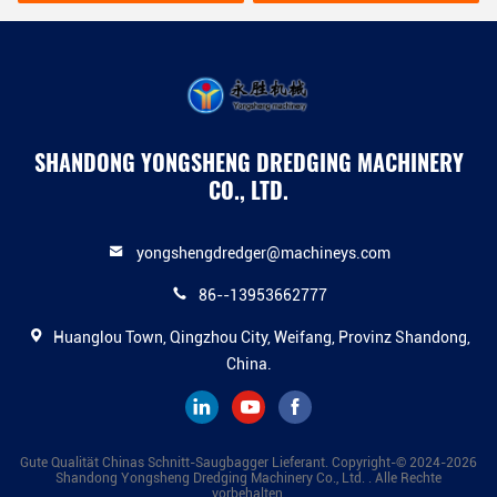
SHANDONG YONGSHENG DREDGING MACHINERY
CO., LTD.
yongshengdredger@machineys.com
86--13953662777
Huanglou Town, Qingzhou City, Weifang, Provinz Shandong,
China.
Gute Qualität Chinas Schnitt-Saugbagger Lieferant. Copyright-© 2024-2026
Shandong Yongsheng Dredging Machinery Co., Ltd. . Alle Rechte
vorbehalten.