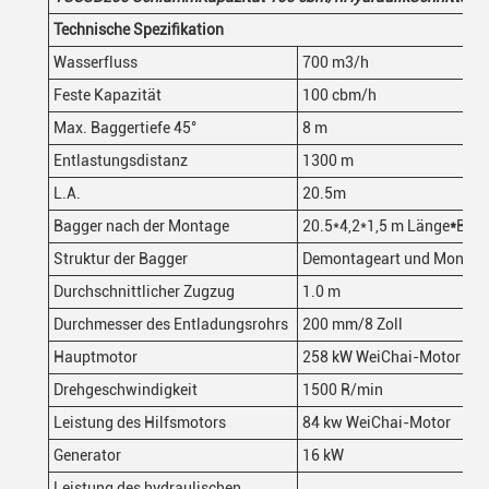
Technische Spezifikation
Wasserfluss
700 m3/h
Feste Kapazität
100 cbm/h
Max. Baggertiefe 45°
8 m
Entlastungsdistanz
1300 m
L.A.
20.5m
Bagger nach der Montage
20.5*4,2*1,5 m Länge
*
Breit
Struktur der Bagger
Demontageart und Montage
Durchschnittlicher Zugzug
1.0 m
Durchmesser des Entladungsrohrs
200 mm/8 Zoll
Hauptmotor
258 kW WeiChai-Motor
Drehgeschwindigkeit
1500 R/min
Leistung des Hilfsmotors
84 kw WeiChai-Motor
Generator
16 kW
Leistung des hydraulischen