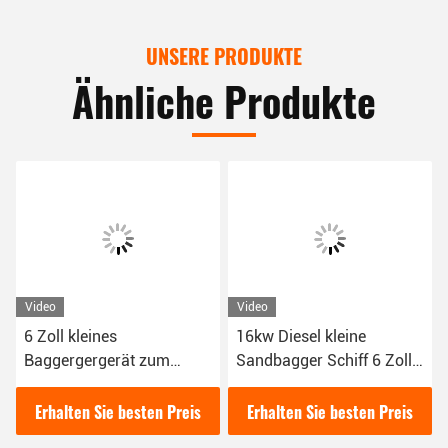
UNSERE PRODUKTE
Ähnliche Produkte
Video
Video
6 Zoll kleines
16kw Diesel kleine
Baggergergerät zum
Sandbagger Schiff 6 Zoll
Baggen von Sand mit
für Sandbagger im Fluss
weißem Aussehen
Erhalten Sie besten Preis
Erhalten Sie besten Preis