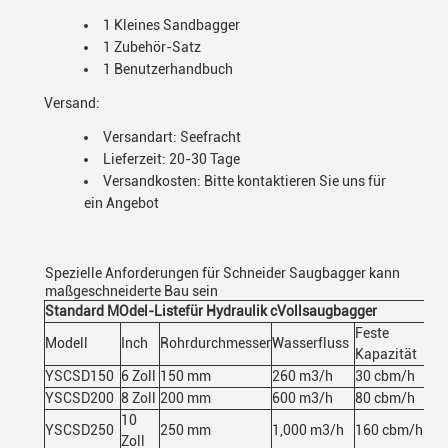
1 Kleines Sandbagger
1 Zubehör-Satz
1 Benutzerhandbuch
Versand:
Versandart: Seefracht
Lieferzeit: 20-30 Tage
Versandkosten: Bitte kontaktieren Sie uns für
ein Angebot
Spezielle Anforderungen für Schneider Saugbagger kann
maßgeschneiderte Bau sein
Standard M
Odel-Liste
für Hydraulik c
Vollsaugbagger
Feste
Modell
Inch
Rohrdurchmesser
Wasserfluss
Ge
Kapazität
YSCSD150
6 Zoll
150 mm
260 m3/h
30 cbm/h
10
YSCSD200
8 Zoll
200 mm
600 m3/h
80 cbm/h
21
10
YSCSD250
250 mm
1,000 m3/h
160 cbm/h
36
Zoll