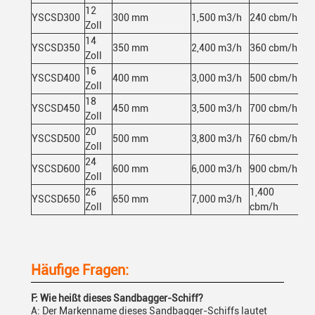
12
YSCSD300
300 mm
1,500 m3/h
240 cbm/h
59
Zoll
14
YSCSD350
350 mm
2,400 m3/h
360 cbm/h
97
Zoll
16
YSCSD400
400 mm
3,000 m3/h
500 cbm/h
1,
Zoll
18
YSCSD450
450 mm
3,500 m3/h
700 cbm/h
1,
Zoll
20
YSCSD500
500 mm
3,800 m3/h
760 cbm/h
1,
Zoll
24
YSCSD600
600 mm
6,000 m3/h
900 cbm/h
2,
Zoll
26
1,400
YSCSD650
650 mm
7,000 m3/h
3,
Zoll
cbm/h
Häufige Fragen:
F: Wie heißt dieses Sandbagger-Schiff?
A: Der Markenname dieses Sandbagger-Schiffs lautet