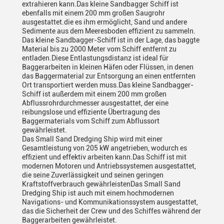
extrahieren kann.Das kleine Sandbagger Schiff ist
ebenfalls mit einem 200 mm großen Saugrohr
ausgestattet.die es ihm ermöglicht, Sand und andere
Sedimente aus dem Meeresboden effizient zu sammeln.
Das kleine Sandbagger-Schiff ist in der Lage, das baggte
Material bis zu 2000 Meter vom Schiff entfernt zu
entladen.Diese Entlastungsdistanz ist ideal für
Baggerarbeiten in kleinen Häfen oder Flüssen, in denen
das Baggermaterial zur Entsorgung an einen entfernten
Ort transportiert werden muss.Das kleine Sandbagger-
Schiff ist außerdem mit einem 200 mm großen
Abflussrohrdurchmesser ausgestattet, der eine
reibungslose und effiziente Übertragung des
Baggermaterials vom Schiff zum Abflussort
gewährleistet.
Das Small Sand Dredging Ship wird mit einer
Gesamtleistung von 205 kW angetrieben, wodurch es
effizient und effektiv arbeiten kann.Das Schiff ist mit
modernen Motoren und Antriebssystemen ausgestattet,
die seine Zuverlässigkeit und seinen geringen
Kraftstoffverbrauch gewährleistenDas Small Sand
Dredging Ship ist auch mit einem hochmodernen
Navigations- und Kommunikationssystem ausgestattet,
das die Sicherheit der Crew und des Schiffes während der
Baggerarbeiten gewährleistet.