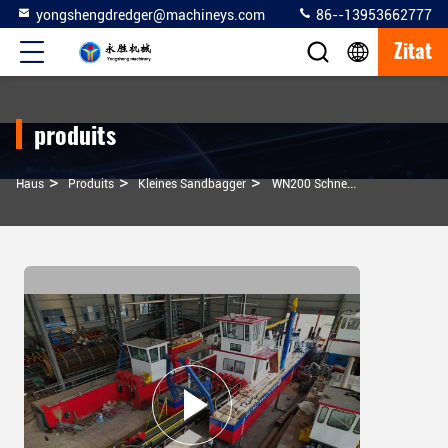
yongshengdredger@machineys.com
86--13953662777
Zitat
produits
>
>
>
Haus
Produits
Kleines Sandbagger
WN200 Schneider Kleine Bagger Zum Verkauf Mit Cummins Dieselmotor Oder Elektromotor 80 Cb/h