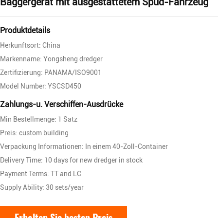
Baggergerät mit ausgestattetem Spud-Fahrzeug
Produktdetails
Herkunftsort: China
Markenname: Yongsheng dredger
Zertifizierung: PANAMA/ISO9001
Model Number: YSCSD450
Zahlungs-u. Verschiffen-Ausdrücke
Min Bestellmenge: 1 Satz
Preis: custom building
Verpackung Informationen: In einem 40-Zoll-Container
Delivery Time: 10 days for new dredger in stock
Payment Terms: TT and LC
Supply Ability: 30 sets/year
Erhalten Sie besten Preis