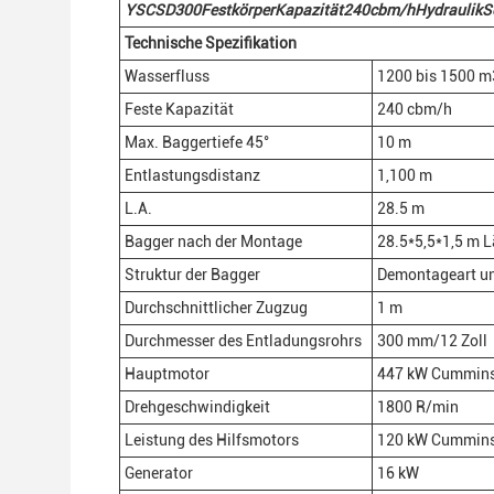
YSCSD
30
0
Festkörper
Kapazität
240
cbm/h
Hydraulik
S
Technische Spezifikation
Wasserfluss
1200 bis 1500 m
Feste Kapazität
240 cbm/h
Max. Baggertiefe 45°
10 m
Entlastungsdistanz
1,100 m
L.A.
28.5 m
Bagger nach der Montage
28.5*5,5*1,5 m 
Struktur der Bagger
Demontageart un
Durchschnittlicher Zugzug
1 m
Durchmesser des Entladungsrohrs
300 mm/12 Zoll
Hauptmotor
447 kW Cummin
Drehgeschwindigkeit
1800 R/min
Leistung des Hilfsmotors
120 kW Cummin
Generator
16 kW