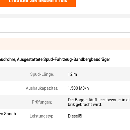
udrohre
,
Ausgestattete Spud-Fahrzeug-Sandbergbaudräger
Spud-Länge:
12 m
Ausbaukapazität:
1,500 M3/h
Der Bagger läuft leer, bevor er in d
Prüfungen:
brik gebracht wird.
en Sandb
Leistungstyp:
Dieselöl