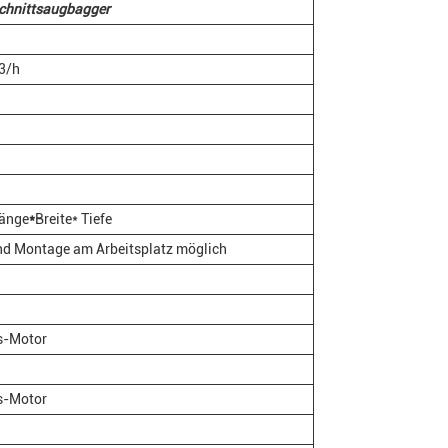
chnittsaugbagger
3/h
Länge
*
Breite* Tiefe
d Montage am Arbeitsplatz möglich
s-Motor
s-Motor