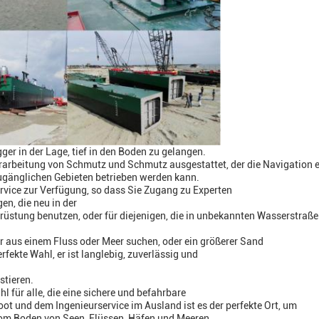
ger in der Lage, tief in den Boden zu gelangen.
 Verarbeitung von Schmutz und Schmutz ausgestattet, der die Navigation 
zugänglichen Gebieten betrieben werden kann.
rvice zur Verfügung, so dass Sie Zugang zu Experten
gen, die neu in der
Ausrüstung benutzen, oder für diejenigen, die in unbekannten Wasserstraß
 aus einem Fluss oder Meer suchen, oder ein größerer Sand
fekte Wahl, er ist langlebig, zuverlässig und
stieren.
 für alle, die eine sichere und befahrbare
ot und dem Ingenieurservice im Ausland ist es der perfekte Ort, um
m Boden von Seen, Flüssen, Häfen und Meeren.