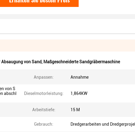
r Absaugung von Sand
,
Maßgeschneiderte Sandgräbermaschine
Anpassen:
Annahme
en von S
en abschl
Dieselmotorleistung:
1,864KW
Arbeitstiefe:
15 M
Gebrauch:
Dredgerarbeiten und Dredgerproje