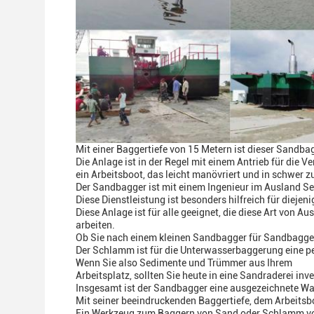
Mit einer Baggertiefe von 15 Metern ist dieser Sandbag
Die Anlage ist in der Regel mit einem Antrieb für die
ein Arbeitsboot, das leicht manövriert und in schwer 
Der Sandbagger ist mit einem Ingenieur im Ausland Se
Diese Dienstleistung ist besonders hilfreich für diejeni
Diese Anlage ist für alle geeignet, die diese Art von 
arbeiten.
Ob Sie nach einem kleinen Sandbagger für Sandbagger
Der Schlamm ist für die Unterwasserbaggerung eine per
Wenn Sie also Sedimente und Trümmer aus Ihrem
Arbeitsplatz, sollten Sie heute in eine Sandraderei inve
Insgesamt ist der Sandbagger eine ausgezeichnete Wahl
Mit seiner beeindruckenden Baggertiefe, dem Arbeitsbo
Ein Werkzeug zum Baggern von Sand oder Schlamm vo