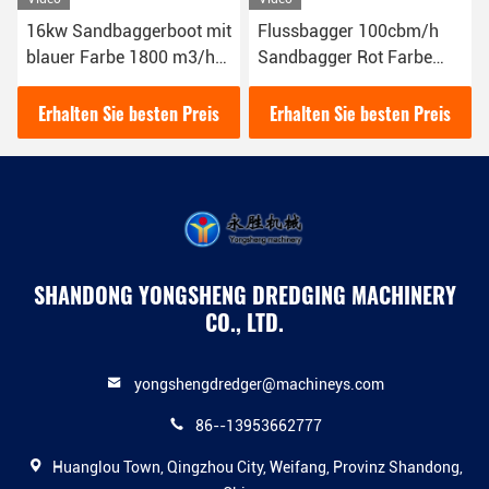
16kw Sandbaggerboot mit
Flussbagger 100cbm/h
blauer Farbe 1800 m3/h
Sandbagger Rot Farbe
für das Flussgraben
16kw
YSCSD350
Schlammbaggerboot
Erhalten Sie besten Preis
Erhalten Sie besten Preis
SHANDONG YONGSHENG DREDGING MACHINERY
CO., LTD.
yongshengdredger@machineys.com
86--13953662777
Huanglou Town, Qingzhou City, Weifang, Provinz Shandong,