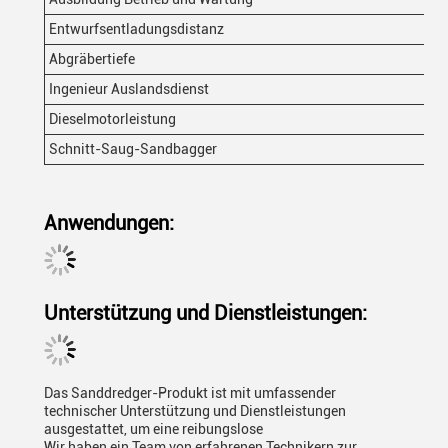
Entwurfsentladungsdistanz
2,
Abgräbertiefe
15
Ingenieur Auslandsdienst
Er
Dieselmotorleistung
1,
Schnitt-Saug-Sandbagger
Anwendungen:
Unterstützung und Dienstleistungen:
Das Sanddredger-Produkt ist mit umfassender
technischer Unterstützung und Dienstleistungen
ausgestattet, um eine reibungslose
Wir haben ein Team von erfahrenen Technikern zur