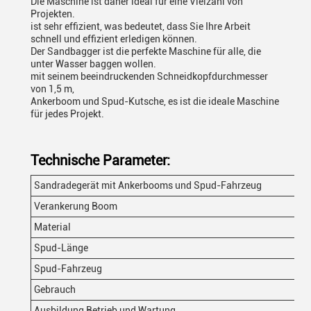
Die Maschine ist daher ideal für eine Vielzahl von
Projekten.
ist sehr effizient, was bedeutet, dass Sie Ihre Arbeit
schnell und effizient erledigen können.
Der Sandbagger ist die perfekte Maschine für alle, die
unter Wasser baggen wollen.
mit seinem beeindruckenden Schneidkopfdurchmesser
von 1,5 m,
Ankerboom und Spud-Kutsche, es ist die ideale Maschine
für jedes Projekt.
Technische Parameter:
Sandradegerät mit Ankerbooms und Spud-Fahrzeug
Ma
Verankerung Boom
Au
Material
CC
Spud-Länge
21
Spud-Fahrzeug
Au
Gebrauch
Ba
Ausbildung Betrieb und Wartung
An