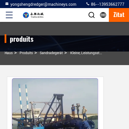
yongshengdredger@machineys.com
86--13953662777
Zitat
produits
>
>
>
Haus
Produits
Sandradegerät
Kleine, Leistungsstarke Sandbaggermaschinen Und Geräte Mit Schneidkopf Für Projekte Zur Baggerung Von Flüssen, Seen Und Meeren