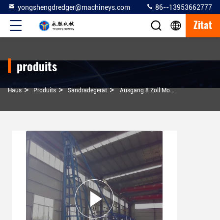
yongshengdredger@machineys.com
86--13953662777
Zitat
produits
>
>
>
Haus
Produits
Sandradegerät
Ausgang 8 Zoll Modell Saug Sandbagger 100 Kubikmeter Pro Stunde