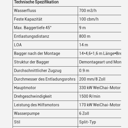
Technische Spezifikation
Wasserfluss
700 m3/h
Feste Kapazität
100 cbm/h
Max. Baggertiefe 45°
9 m
Entlastungsdistanz
800 m
LOA
14 m
Bagger nach der Montage
14*4,6*1,6 m Länge
*
Breite*
Struktur der Bagger
Demontageart und Montage
Durchschnittlicher Zugzug
0.9 m
Durchmesser des Entladungsrohrs
200 mm/8 Zoll
Hauptmotor
330 kW WeiChai-Motor
Drehgeschwindigkeit
1500 R/min
Leistung des Hilfsmotors
170 kW WeiChai-Motor
Wasserpumpe
6 Zoll
Stil
Split-Typ