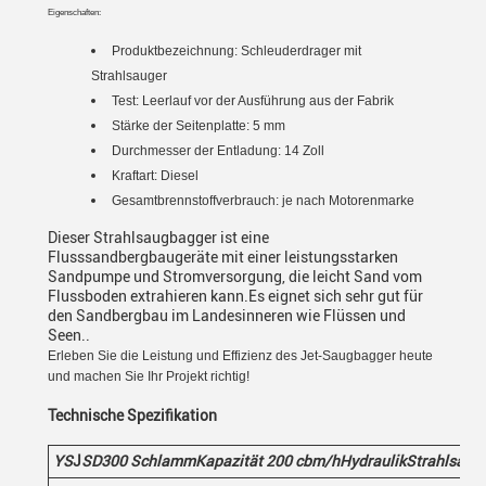
Eigenschaften:
Produktbezeichnung:
Schleuderdrager mit
Strahlsauger
Test: Leerlauf vor der Ausführung aus der Fabrik
Stärke der Seitenplatte: 5 mm
Durchmesser der Entladung: 14 Zoll
Kraftart: Diesel
Gesamtbrennstoffverbrauch: je nach Motorenmarke
Dieser Strahlsaugbagger ist eine
Flusssandbergbaugeräte mit einer leistungsstarken
Sandpumpe und Stromversorgung, die leicht Sand vom
Flussboden extrahieren kann.Es eignet sich sehr gut für
den Sandbergbau im Landesinneren wie Flüssen und
Seen..
Erleben Sie die Leistung und Effizienz des Jet-Saugbagger heute
und machen Sie Ihr Projekt richtig!
Technische Spezifikation
YS
J
SD30
0
Schlamm
Kapazität 200
cbm/h
Hydraulik
Strahlsaug