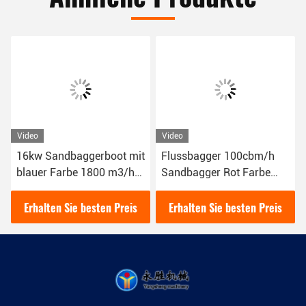
Video
Video
16kw Sandbaggerboot mit
Flussbagger 100cbm/h
blauer Farbe 1800 m3/h
Sandbagger Rot Farbe
für das Flussgraben
16kw
YSCSD350
Schlammbaggerboot
Erhalten Sie besten Preis
Erhalten Sie besten Preis