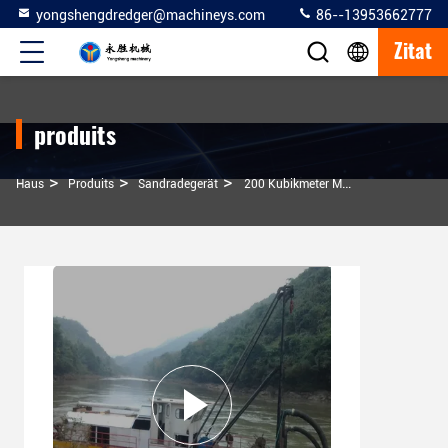
yongshengdredger@machineys.com
86--13953662777
Zitat
produits
>
>
>
Haus
Produits
Sandradegerät
200 Kubikmeter Modell Sandboot-Jet-Saugbagger