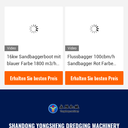
Video
Video
16kw Sandbaggerboot mit
Flussbagger 100cbm/h
blauer Farbe 1800 m3/h
Sandbagger Rot Farbe
für das Flussgraben
16kw
YSCSD350
Schlammbaggerboot
Erhalten Sie besten Preis
Erhalten Sie besten Preis
SHANDONG YONGSHENG DREDGING MACHINERY