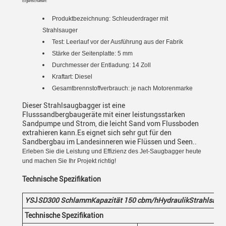
Eigenschaften:
Produktbezeichnung:
Schleuderdrager mit
Strahlsauger
Test: Leerlauf vor der Ausführung aus der Fabrik
Stärke der Seitenplatte: 5 mm
Durchmesser der Entladung: 14 Zoll
Kraftart: Diesel
Gesamtbrennstoffverbrauch: je nach Motorenmarke
Dieser Strahlsaugbagger ist eine
Flusssandbergbaugeräte mit einer leistungsstarken
Sandpumpe und Strom, die leicht Sand vom Flussboden
extrahieren kann.Es eignet sich sehr gut für den
Sandbergbau im Landesinneren wie Flüssen und Seen..
Erleben Sie die Leistung und Effizienz des Jet-Saugbagger heute
und machen Sie Ihr Projekt richtig!
Technische Spezifikation
YS
J
SD30
0
Schlamm
Kapazität 150
cbm/h
Hydraulik
Strahlsaug
Technische Spezifikation