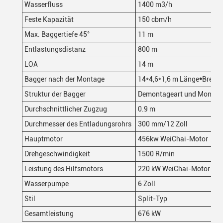
Wasserfluss
1400 m3/h
Feste Kapazität
150 cbm/h
Max. Baggertiefe 45°
11 m
Entlastungsdistanz
800 m
LOA
14 m
Bagger nach der Montage
14*4,6*1,6 m Länge
*
Breite*
Struktur der Bagger
Demontageart und Montage
Durchschnittlicher Zugzug
0.9 m
Durchmesser des Entladungsrohrs
300 mm/12 Zoll
Hauptmotor
456kw WeiChai-Motor
Drehgeschwindigkeit
1500 R/min
Leistung des Hilfsmotors
220 kW WeiChai-Motor
Wasserpumpe
6 Zoll
Stil
Split-Typ
Gesamtleistung
676 kW