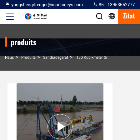
yongshengdredger@machineys.com
86--13953662777
Zitat
produits
>
>
>
Haus
Produits
Sandradegerät
150 Kubikmeter Großes Sandpumpschiff Mit 601 KW Motor