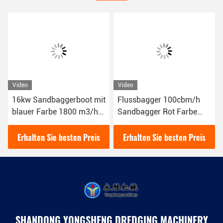
Video
Video
16kw Sandbaggerboot mit
Flussbagger 100cbm/h
blauer Farbe 1800 m3/h
Sandbagger Rot Farbe
für das Flussgraben
16kw
YSCSD350
Schlammbaggerboot
Erhalten Sie besten Preis
Erhalten Sie besten Preis
SHANDONG YONGSHENG DREDGING MACHINERY