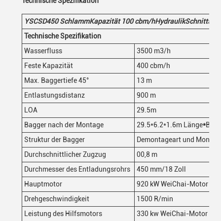
Technische Spezifikation
YSCSD45
0
Schlamm
Kapazität 100
cbm/h
Hydraulik
Schnittsau
Technische Spezifikation
Wasserfluss
3500 m3/h
Feste Kapazität
400 cbm/h
Max. Baggertiefe 45°
13 m
Entlastungsdistanz
900 m
LOA
29.5m
Bagger nach der Montage
29.5*6.2*1.6m Länge
*
Breit
Struktur der Bagger
Demontageart und Montage
Durchschnittlicher Zugzug
00,8 m
Durchmesser des Entladungsrohrs
450 mm/18 Zoll
Hauptmotor
920 kW WeiChai-Motor
Drehgeschwindigkeit
1500 R/min
Leistung des Hilfsmotors
330 kw WeiChai-Motor