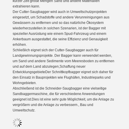
kurzer Zeit große Mengen Sand und andere Materialien
extrahieren kann.
Der Cutter-Saugbagger wird auch in Umweltschutzprojekten
eingesetzt, um Schadstoffe und andere Verunreinigungen aus
Gewässern zu entfernen und so das natürliche Ökosystem
wiederherzustellen.In solchen Szenarien, ist der Bagger mit
spezieller Ausrüstung wie einem Spud-Fahrzeug und einem
Ankerbaum ausgestattet, die seine Effizienz und Genauigkeit
erhöhen.
Schließlich eignet sich der Cutter-Saugbagger auch für
Landgewinnungsprojekte. Der Bagger kann verwendet werden,
um Sand und andere Sedimente vom Meeresboden zu entfernen
und auf dem Land abzulegen,Schaffung neuer
EntwicklungsgebieteDer Schnittkopfbagger eignet sich daher für
den Einsatz in Bauprojekten wie Flughäfen, Industrieparks und
Wohngebieten.
Abschließend ist die Schneider-Saugbagger eine vielseitige
Sandbaggermaschine, die für verschiedene Anwendungen
geeignet ist.Dies ist eine sehr gute Möglichkeit, um die Anlage zu
vergrößern und die Anlage zu verbessern., Bau und
Umweltschutz.