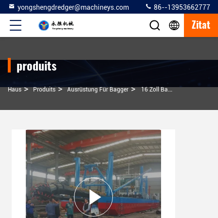
yongshengdredger@machineys.com
86--13953662777
Zitat
produits
>
>
>
Haus
Produits
Ausrüstung Für Bagger
16 Zoll Baggergergeräte Für Flussbaggerprojekte