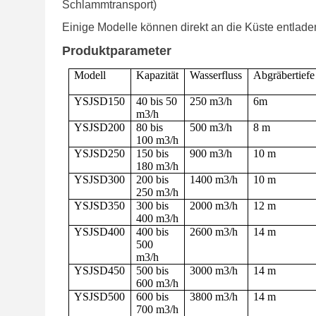
Schlammtransport)
Einige Modelle können direkt an die Küste entlad
Produktparameter
Modell
Kapazität
Wasserfluss
Abgräbertiefe
YSJSD150
40 bis 50
250 m3/h
6m
m3/h
YSJSD200
80 bis
500 m3/h
8 m
100 m3/h
YSJSD250
150 bis
900 m3/h
10 m
180 m3/h
YSJSD300
200 bis
1400 m3/h
10 m
250 m3/h
YSJSD350
300 bis
2000 m3/h
12 m
400 m3/h
YSJSD400
400 bis
2600 m3/h
14 m
500
m3/h
YSJSD450
500 bis
3000 m3/h
14 m
600 m3/h
YSJSD500
600 bis
3800 m3/h
14 m
700 m3/h