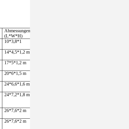
Abmessungen
(L*W*H)
10*3,8*1
14*4,5*1,2 m
17*5*1,2 m
20*6*1,5 m
24*6,6*1,6 m
24*7,2*1,8 m
26*7,6*2 m
26*7,6*2 m