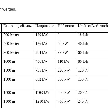
en werden.
Entlastungsdistanz
Hauptmotor
Hilfsmotor
Kraftstoffverbrauch
500 Meter
120 kW
/
18 L/h
500 Meter
176 kW
60 kW
40 L/h
800 Meter
294 kW
88 kW
60 L/h
1000 m
456 kW
110 kW
80 L/h
1500 m
735 kW
220 kW
120 l/h
1500 m
882 kW
330 kW
150 l/h
1500 m
1103 kW
406 kW
200 l/h
1500 m
1250 kW
456 kW
240 l/h