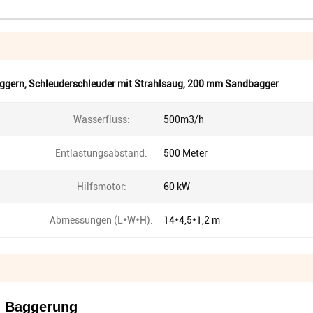
aggern
,
Schleuderschleuder mit Strahlsaug
,
200 mm Sandbagger
Wasserfluss:
500m3/h
Entlastungsabstand:
500 Meter
Hilfsmotor:
60 kW
Abmessungen (L*W*H):
14*4,5*1,2 m
n Baggerung