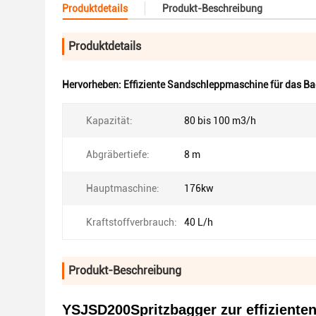
Produktdetails
Produkt-Beschreibung
Produktdetails
Hervorheben:
Effiziente Sandschleppmaschine für das B
Kapazität:
80 bis 100 m3/h
Abgräbertiefe:
8 m
Hauptmaschine:
176kw
Kraftstoffverbrauch:
40 L/h
Produkt-Beschreibung
YSJSD200Spritzbagger zur effiziente