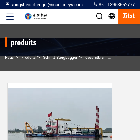
yongshengdredger@machineys.com
86--13953662777
Zitat
produits
>
>
>
Haus
Produits
Schnitt-Saugbagger
Gesamtbrennstoffverbrauch Nach Motor-Schneider-Saugbagger Auf Wunsch Des Kunden