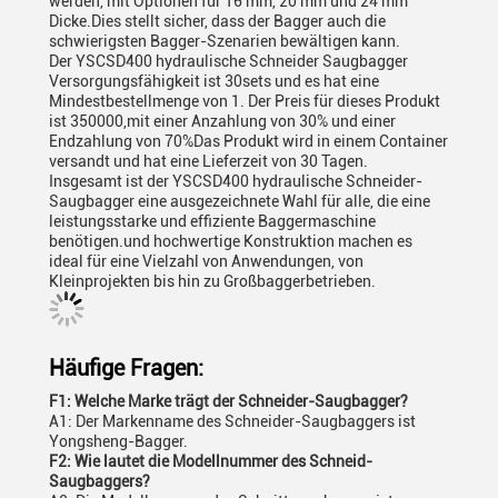
werden, mit Optionen für 16 mm, 20 mm und 24 mm
Dicke.Dies stellt sicher, dass der Bagger auch die
schwierigsten Bagger-Szenarien bewältigen kann.
Der YSCSD400 hydraulische Schneider Saugbagger
Versorgungsfähigkeit ist 30sets und es hat eine
Mindestbestellmenge von 1. Der Preis für dieses Produkt
ist 350000,mit einer Anzahlung von 30% und einer
Endzahlung von 70%Das Produkt wird in einem Container
versandt und hat eine Lieferzeit von 30 Tagen.
Insgesamt ist der YSCSD400 hydraulische Schneider-
Saugbagger eine ausgezeichnete Wahl für alle, die eine
leistungsstarke und effiziente Baggermaschine
benötigen.und hochwertige Konstruktion machen es
ideal für eine Vielzahl von Anwendungen, von
Kleinprojekten bis hin zu Großbaggerbetrieben.
Häufige Fragen:
F1: Welche Marke trägt der Schneider-Saugbagger?
A1: Der Markenname des Schneider-Saugbaggers ist
Yongsheng-Bagger.
F2: Wie lautet die Modellnummer des Schneid-
Saugbaggers?