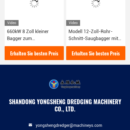
Video
Video
660kW 8 Zoll kleiner
Modell 12-Zoll-Rohr-
Bagger zum
Schnitt-Saugbagger mit
Umweltschutz der
einer Leistung von 200
städtischen
Kubikmetern pro Stunde
Erhalten Sie besten Preis
Erhalten Sie besten Preis
Flussbaggerung
SHANDONG YONGSHENG DREDGING MACHINERY
CO., LTD.
yongshengdredger@machineys.com