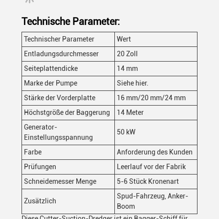
Technische Parameter:
Technischer Parameter
Wert
Entladungsdurchmesser
20 Zoll
Seiteplattendicke
14 mm
Marke der Pumpe
Siehe hier.
Stärke der Vorderplatte
16 mm/20 mm/24 mm
Höchstgröße der Baggerung
14 Meter
Generator-
50 kW
Einstellungsspannung
Farbe
Anforderung des Kunden
Prüfungen
Leerlauf vor der Fabrik
Schneidemesser Menge
5-6 Stück Kronenart
Spud-Fahrzeug, Anker-
Zusätzlich
Boom
Diese Cutter-Suction-Dredger ist ein Bagger-Schiff für