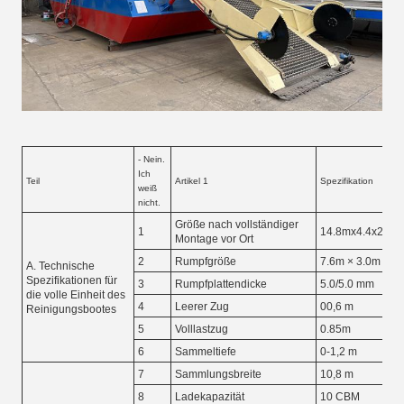
- Nein.
Ich
Teil
Artikel 1
Spezifikation
weiß
nicht.
Größe nach vollständiger
1
14.8mx4.4x2.9 m
Montage vor Ort
2
Rumpfgröße
7.6m × 3.0m × 1
A. Technische
Spezifikationen für
3
Rumpfplattendicke
5.0/5.0 mm
die volle Einheit des
4
Leerer Zug
00,6 m
Reinigungsbootes
5
Volllastzug
0.85m
6
Sammeltiefe
0-1,2 m
7
Sammlungsbreite
10,8 m
8
Ladekapazität
10 CBM