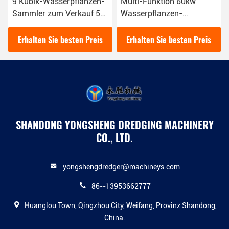
erpflanzen-
Multi-Funktion 60kw
Fluss 60kw klein
 Verkauf 5
Wasserpflanzen-
Unkrauternter mi
mmeln und
Harvester zur Reinigung
Dieselmotor
von Flüssen und Seen
besten Preis
Erhalten Sie besten Preis
Erhalten Sie bes
flanzen
SHANDONG YONGSHENG DREDGING MACHINERY
CO., LTD.
yongshengdredger@machineys.com
86--13953662777
Huanglou Town, Qingzhou City, Weifang, Provinz Shandong,
China.