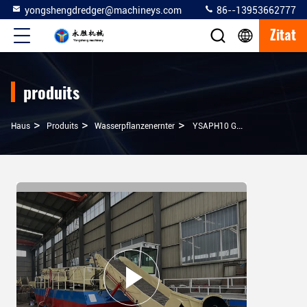
yongshengdredger@machineys.com
86--13953662777
Zitat
produits
>
>
>
Haus
Produits
Wasserpflanzenernter
YSAPH10 Gewässerpflanzenernter 10m3 Mit 2-Abschnitts-Stab-Design Für Wassergräser-Reißernter