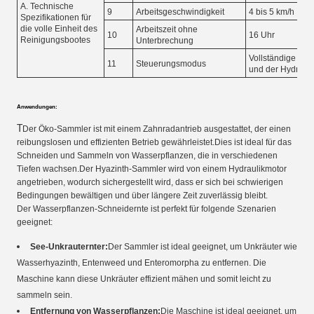
A. Technische
9
Arbeitsgeschwindigkeit
4 bis 5 km/h
Spezifikationen für
die volle Einheit des
Arbeitszeit ohne
10
16 Uhr
Reinigungsbootes
Unterbrechung
Vollständige Ste
11
Steuerungsmodus
und der Hydrauli
Anwendungen:
T
Der Öko-Sammler ist mit einem Zahnradantrieb ausgestattet, der einen
reibungslosen und effizienten Betrieb gewährleistet.Dies ist ideal für das
Schneiden und Sammeln von Wasserpflanzen, die in verschiedenen
Tiefen wachsen.Der Hyazinth-Sammler wird von einem Hydraulikmotor
angetrieben, wodurch sichergestellt wird, dass er sich bei schwierigen
Bedingungen bewältigen und über längere Zeit zuverlässig bleibt.
Der Wasserpflanzen-Schneidernte ist perfekt für folgende Szenarien
geeignet:
See-Unkrauternter:
Der Sammler ist ideal geeignet, um Unkräuter wie
Wasserhyazinth, Entenweed und Enteromorpha zu entfernen. Die
Maschine kann diese Unkräuter effizient mähen und somit leicht zu
sammeln sein.
Entfernung von Wasserpflanzen:
Die Maschine ist ideal geeignet, um