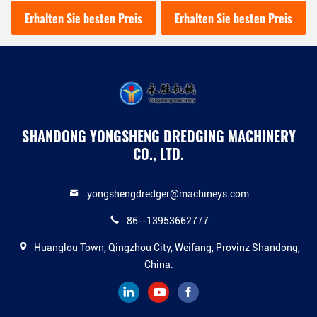
Reinigen von
von Flüssen und Se
ten Preis
Erhalten Sie besten Preis
Erhalten Sie besten
Flusswasserpflanzen
SHANDONG YONGSHENG DREDGING MACHINERY
CO., LTD.
yongshengdredger@machineys.com
86--13953662777
Huanglou Town, Qingzhou City, Weifang, Provinz Shandong,
China.