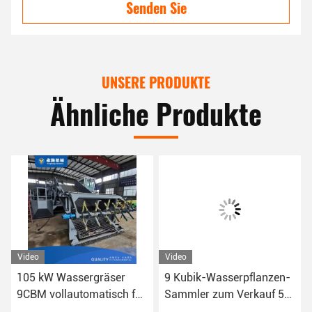
Senden Sie
UNSERE PRODUKTE
Ähnliche Produkte
Video
Video
räser
9 Kubik-Wasserpflanzen-
Multi-Funktion 60k
tisch für
Sammler zum Verkauf 5
Wasserpflanzen-
Müll
km/h zum Sammeln und
Harvester zur Reini