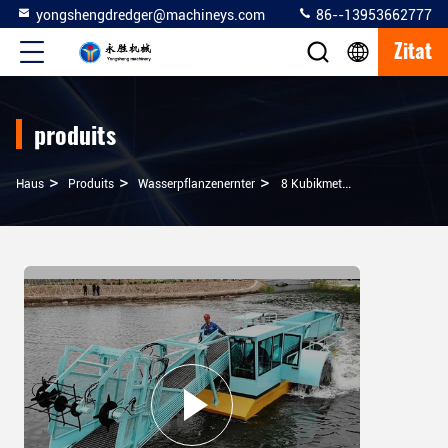
yongshengdredger@machineys.com
86--13953662777
Zitat
produits
>
>
>
Haus
Produits
Wasserpflanzenernter
8 Kubikmeter Kleiner See-Unkrauternter Zur Sammlung Und Reinigung Von Flusspflanzen