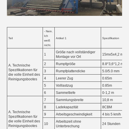
- Nein.
Ich
Teil
Artikel 1
Spezifikation
weiß
nicht.
Größe nach vollständiger
1
15mx5x4,2 m
Montage vor Ort
2
Rumpfgröße
8.8*3,6*1,2 m
A. Technische
Spezifikationen für
3
Rumpfplattendicke
5.0/5.0 mm
die volle Einheit des
4
Leerer Zug
0.65m
Reinigungsbootes
5
Volllastzug
0.85m
6
Sammeltiefe
0-1,2 m
7
Sammlungsbreite
10,8 m
8
Ladekapazität
8CBM
A. Technische
9
Arbeitsgeschwindigkeit
4 bis 5 km/h
Spezifikationen für
die volle Einheit des
Arbeitszeit ohne
10
24 Stunden
Reinigungsbootes
Unterbrechung