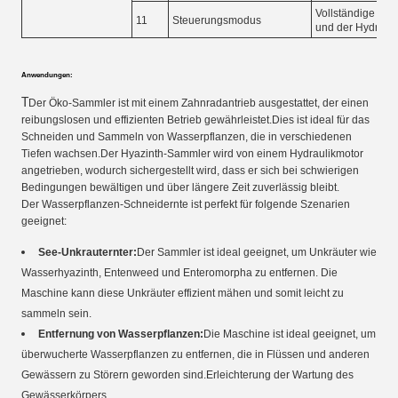
Vollständige Ste
11
Steuerungsmodus
und der Hydrauli
Anwendungen:
T
Der Öko-Sammler ist mit einem Zahnradantrieb ausgestattet, der einen
reibungslosen und effizienten Betrieb gewährleistet.Dies ist ideal für das
Schneiden und Sammeln von Wasserpflanzen, die in verschiedenen
Tiefen wachsen.Der Hyazinth-Sammler wird von einem Hydraulikmotor
angetrieben, wodurch sichergestellt wird, dass er sich bei schwierigen
Bedingungen bewältigen und über längere Zeit zuverlässig bleibt.
Der Wasserpflanzen-Schneidernte ist perfekt für folgende Szenarien
geeignet:
See-Unkrauternter:
Der Sammler ist ideal geeignet, um Unkräuter wie
Wasserhyazinth, Entenweed und Enteromorpha zu entfernen. Die
Maschine kann diese Unkräuter effizient mähen und somit leicht zu
sammeln sein.
Entfernung von Wasserpflanzen:
Die Maschine ist ideal geeignet, um
überwucherte Wasserpflanzen zu entfernen, die in Flüssen und anderen
Gewässern zu Störern geworden sind.Erleichterung der Wartung des
Gewässerkörpers.