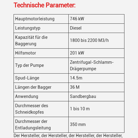
Technische Parameter:
Hauptmotorleistung
746 kW
Leistungstyp
Diesel
Kapazität für die
1800 bis 2200 M3/h
Baggerung
Hilfsmotor
201 kW
Zentrifugal-Schlamm-
Typ der Pumpe
Drägerpumpe
Spud-Länge
14.5m
Längen der Bagger
36 M
Anwendung
Sandbergbau
Durchmesser des
1 bis 10 m
Schneidkopfes
Durchmesser der
350 mm
Entladungsleitung
Der Hersteller, der Hersteller, der Hersteller, der Hersteller,