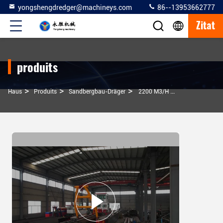
yongshengdredger@machineys.com
86--13953662777
Zitat
produits
>
>
>
Haus
Produits
Sandbergbau-Dräger
2200 M3/h Absaugbagger 14,5 M Spud Sand Bergbaudragger