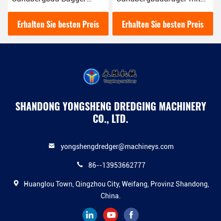
50kw für Ihre
blauer Farbe für
Sandgewinnung
verschiedene
Erhalten Sie besten Preis
Erhalten Sie besten Preis
Bedürfnisse
Sandgewinnungsbedürfni
sse
SHANDONG YONGSHENG DREDGING MACHINERY
CO., LTD.
yongshengdredger@machineys.com
86--13953662777
Huanglou Town, Qingzhou City, Weifang, Provinz Shandong,
China.