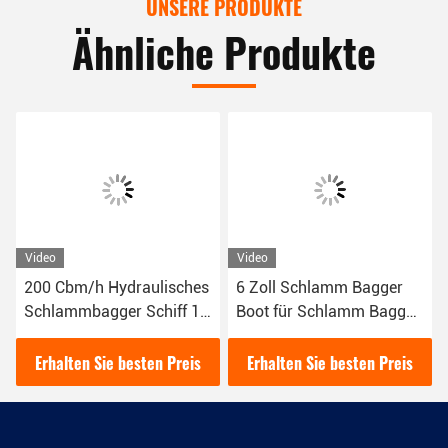
UNSERE PRODUKTE
Ähnliche Produkte
Video
Video
200 Cbm/h Hydraulisches
6 Zoll Schlamm Bagger
Schlammbagger Schiff 16
Boot für Schlamm Bagger
kW Rotfarbe für das
im Fluss 16kw Diesel
Flussbaggen verwendet
Hydraulische Bagger
Erhalten Sie besten Preis
Erhalten Sie besten Preis