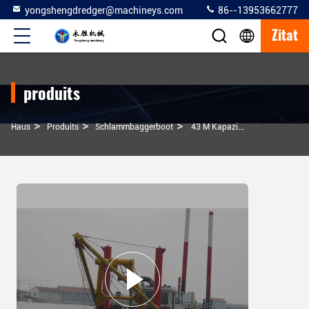
yongshengdredger@machineys.com
86--13953662777
Zitat
produits
>
>
>
Haus
Produits
Schlammbaggerboot
43 M Kapazität Schlammgräber 500 Kubikmeter Pro Stunde GPS-Navigationssystem