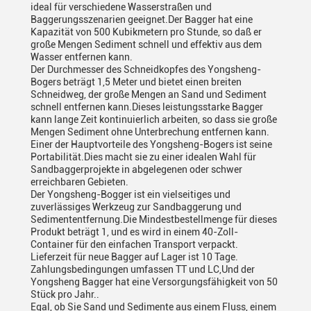
ideal für verschiedene Wasserstraßen und
Baggerungsszenarien geeignet.Der Bagger hat eine
Kapazität von 500 Kubikmetern pro Stunde, so daß er
große Mengen Sediment schnell und effektiv aus dem
Wasser entfernen kann.
Der Durchmesser des Schneidkopfes des Yongsheng-
Bogers beträgt 1,5 Meter und bietet einen breiten
Schneidweg, der große Mengen an Sand und Sediment
schnell entfernen kann.Dieses leistungsstarke Bagger
kann lange Zeit kontinuierlich arbeiten, so dass sie große
Mengen Sediment ohne Unterbrechung entfernen kann.
Einer der Hauptvorteile des Yongsheng-Bogers ist seine
Portabilität.Dies macht sie zu einer idealen Wahl für
Sandbaggerprojekte in abgelegenen oder schwer
erreichbaren Gebieten.
Der Yongsheng-Bogger ist ein vielseitiges und
zuverlässiges Werkzeug zur Sandbaggerung und
Sedimententfernung.Die Mindestbestellmenge für dieses
Produkt beträgt 1, und es wird in einem 40-Zoll-
Container für den einfachen Transport verpackt.
Lieferzeit für neue Bagger auf Lager ist 10 Tage.
Zahlungsbedingungen umfassen TT und LC,Und der
Yongsheng Bagger hat eine Versorgungsfähigkeit von 50
Stück pro Jahr..
Egal, ob Sie Sand und Sedimente aus einem Fluss, einem