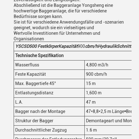
Abschließend ist die Baggeranlage Yongsheng eine
hochwertige Baggeranlage, die für verschiedene
Bedürfnisse sorgen kann.
Sie ist für verschiedene Anwendungsfälle und -szenarien
geeignet, wodurch sie ein vielseitiges und
Wertvolle Investitionen für Unternehmen und
Organisationen
YSCSD
500
Festkörper
Kapazität
900
cbm/h
Hydraulik
Schnittsau
Technische Spezifikation
Wasserfluss
4,800 m3/h
Feste Kapazität
900 cbm/h
Max. Baggertiefe 45°
15 m
Entlastungsdistanz
1,600 m
L.A.
47 m
Bagger nach der Montage
47*8,8*2,5 m Länge
*
Breite*
Struktur der Bagger
Demontageart und Montage
Durchschnittlicher Zugzug
1.6 m