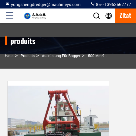
yongshengdredger@machineys.com
86--13953662777
Zitat
produits
>
>
>
Haus
Produits
Ausrüstung Für Bagger
500 Mm 900 Cbm/h Marine Cutter Saugbaggergergeräte Bagger Mit 1,5 Km Entfernung