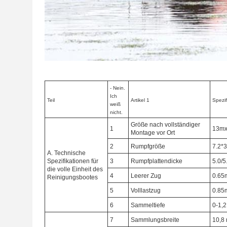
- Nein.
Ich
Teil
Artikel 1
Spezif
weiß
nicht.
Größe nach vollständiger
1
13mx
Montage vor Ort
2
Rumpfgröße
7.2*3
A. Technische
Spezifikationen für
3
Rumpfplattendicke
5.0/
die volle Einheit des
4
Leerer Zug
0.65
Reinigungsbootes
5
Volllastzug
0.85
6
Sammeltiefe
0-1,
7
Sammlungsbreite
10,8