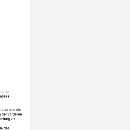
n unten
rasses
ätter und die
 der vorderen
mmlung zu
ie das