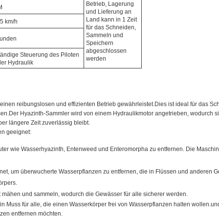
Betrieb, Lagerung
M
und Lieferung an
Land kann in 1 Zeit
 5 km/h
für das Schneiden,
Sammeln und
tunden
Speichern
abgeschlossen
tändige Steuerung des Piloten
werden
er Hydraulik
einen reibungslosen und effizienten Betrieb gewährleistet.Dies ist ideal für das S
en.Der Hyazinth-Sammler wird von einem Hydraulikmotor angetrieben, wodurch sic
r längere Zeit zuverlässig bleibt.
en geeignet:
äuter wie Wasserhyazinth, Entenweed und Enteromorpha zu entfernen. Die Maschi
gnet, um überwucherte Wasserpflanzen zu entfernen, die in Flüssen und anderen 
örpers.
t mähen und sammeln, wodurch die Gewässer für alle sicherer werden.
Muss für alle, die einen Wasserkörper frei von Wasserpflanzen halten wollen.und
anzen entfernen möchten.