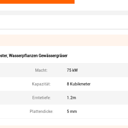
ster
,
Wasserpflanzen Gewässergräser
Macht:
75 kW
Kapazität:
8 Kubikmeter
Erntetiefe:
1.2m
Plattendicke:
5 mm