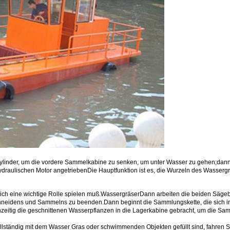
kzylinder, um die vordere Sammelkabine zu senken, um unter Wasser zu gehen;dan
 hydraulischen Motor angetriebenDie Hauptfunktion ist es, die Wurzeln des Wasserg
ich eine wichtige Rolle spielen muß.
Wassergräser
Dann arbeiten die beiden Sägebl
hneidens und Sammelns zu beenden.Dann beginnt die Sammlungskette, die sich in
hzeitig die geschnittenen Wasserpflanzen in die Lagerkabine gebracht, um die Sa
llständig mit dem Wasser Gras oder schwimmenden Objekten gefüllt sind, fahren S