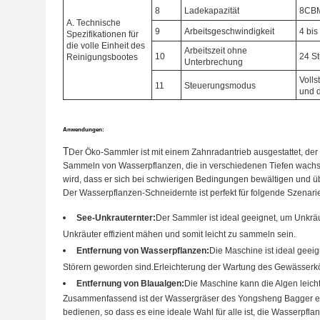
8
Ladekapazität
8CB
A. Technische
9
Arbeitsgeschwindigkeit
4 bis
Spezifikationen für
die volle Einheit des
Arbeitszeit ohne
10
24 S
Reinigungsbootes
Unterbrechung
Volls
11
Steuerungsmodus
und d
Anwendungen:
T
Der Öko-Sammler ist mit einem Zahnradantrieb ausgestattet, der 
Sammeln von Wasserpflanzen, die in verschiedenen Tiefen wachs
wird, dass er sich bei schwierigen Bedingungen bewältigen und übe
Der Wasserpflanzen-Schneidernte ist perfekt für folgende Szenari
See-Unkrauternter:
Der Sammler ist ideal geeignet, um Unkr
Unkräuter effizient mähen und somit leicht zu sammeln sein.
Entfernung von Wasserpflanzen:
Die Maschine ist ideal geei
Störern geworden sind.Erleichterung der Wartung des Gewässerk
Entfernung von Blaualgen:
Die Maschine kann die Algen leich
Zusammenfassend ist der Wassergräser des Yongsheng Bagger ein 
bedienen, so dass es eine ideale Wahl für alle ist, die Wasserpfl