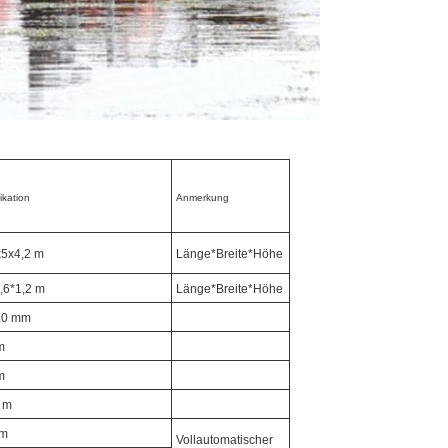
ikation
Anmerkung
5x4,2 m
Länge*Breite*Höhe
,6*1,2 m
Länge*Breite*Höhe
5.0 mm
m
m
2 m
 m
Vollautomatischer