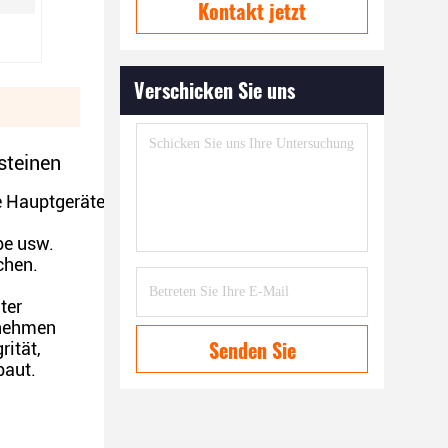
Kontakt jetzt
Verschicken Sie uns
steinen
e Hauptgeräte anzutreiben.
pe usw.
chen.
ter
rnehmen
Senden Sie
rität,
baut.