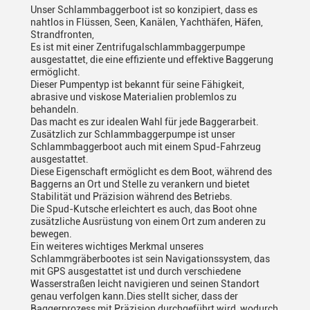
Unser Schlammbaggerboot ist so konzipiert, dass es
nahtlos in Flüssen, Seen, Kanälen, Yachthäfen, Häfen,
Strandfronten,
Es ist mit einer Zentrifugalschlammbaggerpumpe
ausgestattet, die eine effiziente und effektive Baggerung
ermöglicht.
Dieser Pumpentyp ist bekannt für seine Fähigkeit,
abrasive und viskose Materialien problemlos zu
behandeln.
Das macht es zur idealen Wahl für jede Baggerarbeit.
Zusätzlich zur Schlammbaggerpumpe ist unser
Schlammbaggerboot auch mit einem Spud-Fahrzeug
ausgestattet.
Diese Eigenschaft ermöglicht es dem Boot, während des
Baggerns an Ort und Stelle zu verankern und bietet
Stabilität und Präzision während des Betriebs.
Die Spud-Kutsche erleichtert es auch, das Boot ohne
zusätzliche Ausrüstung von einem Ort zum anderen zu
bewegen.
Ein weiteres wichtiges Merkmal unseres
Schlammgräberbootes ist sein Navigationssystem, das
mit GPS ausgestattet ist und durch verschiedene
Wasserstraßen leicht navigieren und seinen Standort
genau verfolgen kann.Dies stellt sicher, dass der
Baggerprozess mit Präzision durchgeführt wird, wodurch