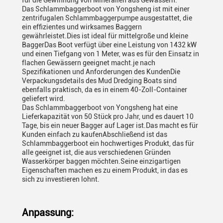
für die Gewinnung von Mineralien aus Gewässern.
Das Schlammbaggerboot von Yongsheng ist mit einer
zentrifugalen Schlammbaggerpumpe ausgestattet, die
ein effizientes und wirksames Baggern
gewährleistet.Dies ist ideal für mittelgroße und kleine
BaggerDas Boot verfügt über eine Leistung von 1432 kW
und einen Tiefgang von 1 Meter, was es für den Einsatz in
flachen Gewässern geeignet macht.je nach
Spezifikationen und Anforderungen des KundenDie
Verpackungsdetails des Mud Dredging Boats sind
ebenfalls praktisch, da es in einem 40-Zoll-Container
geliefert wird.
Das Schlammbaggerboot von Yongsheng hat eine
Lieferkapazität von 50 Stück pro Jahr, und es dauert 10
Tage, bis ein neuer Bagger auf Lager ist.Das macht es für
Kunden einfach zu kaufenAbschließend ist das
Schlammbaggerboot ein hochwertiges Produkt, das für
alle geeignet ist, die aus verschiedenen Gründen
Wasserkörper baggen möchten.Seine einzigartigen
Eigenschaften machen es zu einem Produkt, in das es
sich zu investieren lohnt.
Anpassung: