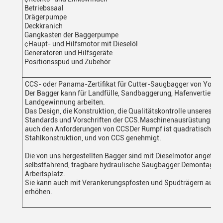
Betriebssaal
Drägerpumpe
Deckkranich
Gangkasten der Baggerpumpe
¢Haupt- und Hilfsmotor mit Dieselöl
Generatoren und Hilfsgeräte
Positionsspud und Zubehör
CCS- oder Panama-Zertifikat für Cutter-Saugbagger von Yongs
Der Bagger kann für Landfülle, Sandbaggerung, Hafenvertiefu
Landgewinnung arbeiten.
Das Design, die Konstruktion, die Qualitätskontrolle unseres 
Standards und Vorschriften der CCS.Maschinenausrüstung und 
auch den Anforderungen von CCSDer Rumpf ist quadratisch, Quel
Stahlkonstruktion, und von CCS genehmigt.
Die von uns hergestellten Bagger sind mit Dieselmotor angetrie
selbstfahrend, tragbare hydraulische Saugbagger.Demontage 
Arbeitsplatz.
Sie kann auch mit Verankerungspfosten und Spudträgern ausges
erhöhen.