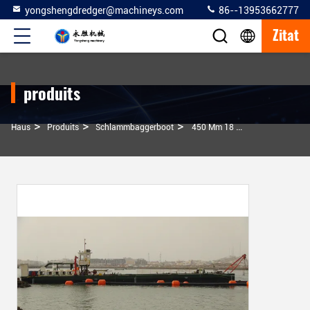
yongshengdredger@machineys.com
86--13953662777
Zitat
produits
>
>
>
Haus
Produits
Schlammbaggerboot
450 Mm 18 Zoll 500 Cbm/h Festsand Baggerung Schlamm Bagger Boot Für Baggerung Aus Fluss Und Meer