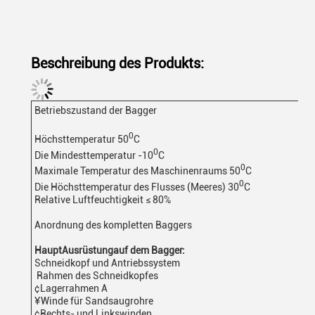
Beschreibung des Produkts:
Betriebszustand der Bagger
0
Höchsttemperatur 50
C
0
Die Mindesttemperatur -10
C
0
Maximale Temperatur des Maschinenraums 50
C
0
Die Höchsttemperatur des Flusses (Meeres) 30
C
Relative Luftfeuchtigkeit ≤ 80%
Anordnung des kompletten Baggers
Haupt
Ausrüstung
auf dem Bagger:
Schneidkopf und Antriebssystem
️ Rahmen des Schneidkopfes
¢Lagerrahmen A
¥Winde für Sandsaugrohre
¢Rechts- und Linkswinden