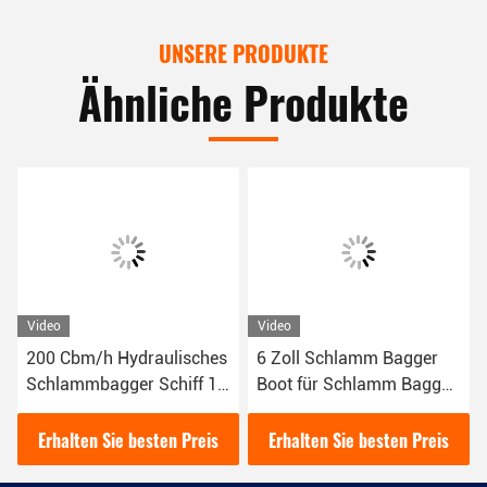
UNSERE PRODUKTE
Ähnliche Produkte
Video
Video
200 Cbm/h Hydraulisches
6 Zoll Schlamm Bagger
Schlammbagger Schiff 16
Boot für Schlamm Bagger
kW Rotfarbe für das
im Fluss 16kw Diesel
Flussbaggen verwendet
Hydraulische Bagger
Erhalten Sie besten Preis
Erhalten Sie besten Preis