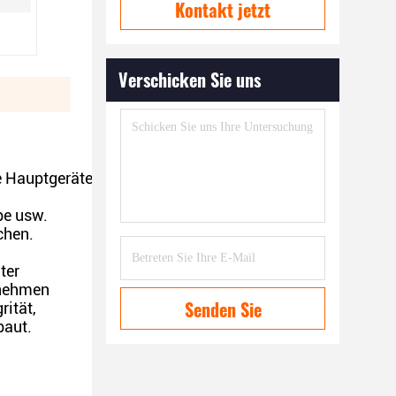
Kontakt jetzt
Verschicken Sie uns
e Hauptgeräte anzutreiben.
pe usw.
chen.
ter
rnehmen
Senden Sie
rität,
baut.