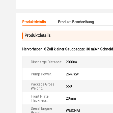
Produktdetails
Produkt-Beschreibung
Produktdetails
Hervorheben:
6 Zoll kleiner Saugbagger
,
30 m3/h Schnei
Discharge Distance:
2000m
Pump Power:
2647kW
Package Gross
550T
Weight:
Front Plate
20mm
Thickness:
Diesel Engine
WEICHAI
Brand: