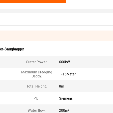
der-Saugbagger
Cutter Power:
660kW
Maximum Dredging
1-15Meter
Depth:
Total Height:
8m
Plc:
Siemens
Water flow:
200m³