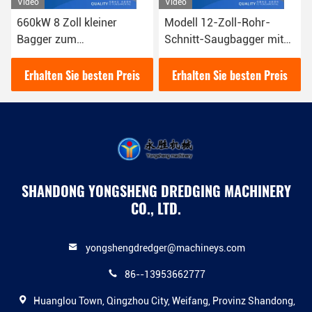
Video
Video
Modell 12-Zoll-Rohr-
Versatile Csd-Dredger für
Schnitt-Saugbagger mit
verschiedene Dredging-
einer Leistung von 200
Anwendungen
Kubikmetern pro Stunde
Seitenplattenstärke 6 mm
Erhalten Sie besten Preis
Erhalten Sie besten Preis
SHANDONG YONGSHENG DREDGING MACHINERY
CO., LTD.
yongshengdredger@machineys.com
86--13953662777
Huanglou Town, Qingzhou City, Weifang, Provinz Shandong,