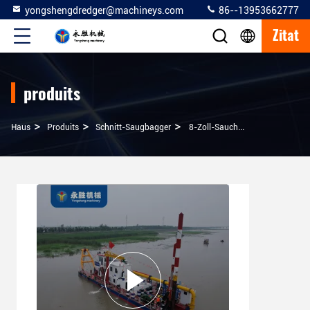
yongshengdredger@machineys.com
86--13953662777
Zitat
produits
>
>
>
Haus
Produits
Schnitt-Saugbagger
8-Zoll-Sauchbagger Für Die Pumpkapazität Von 100 M3/h Flusssediment