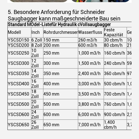
5. Besondere Anforderung für Schneider
Saugbagger kann maßgeschneiderte Bau sein
Standard M
Odel-Liste
für Hydraulik c
Vollsaugbagger
Feste
Modell
Inch
Rohrdurchmesser
Wasserfluss
Gesam
Kapazität
YSCSD150
6 Zoll
150 mm
260 m3/h
30 cbm/h
102 
YSCSD200
8 Zoll
200 mm
600 m3/h
80 cbm/h
213 
10
YSCSD250
250 mm
1,000 m3/h
160 cbm/h
367 
Zoll
12
YSCSD300
300 mm
1,500 m3/h
240 cbm/h
591 
Zoll
14
YSCSD350
350 mm
2,400 m3/h
360 cbm/h
971 
Zoll
16
YSCSD400
400 mm
3,000 m3/h
500 cbm/h
1,057
Zoll
18
YSCSD450
450 mm
3,500 m3/h
700 cbm/h
1,462
Zoll
20
YSCSD500
500 mm
3,800 m3/h
760 cbm/h
1,648
Zoll
24
YSCSD600
600 mm
6,000 m3/h
900 cbm/h
2,511
Zoll
26
1,400
YSCSD650
650 mm
7,000 m3/h
3,705
Zoll
cbm/h