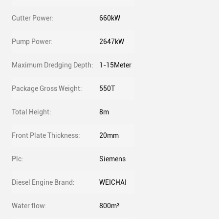
Cutter Power:
660kW
Pump Power:
2647kW
Maximum Dredging Depth:
1-15Meter
Package Gross Weight:
550T
Total Height:
8m
Front Plate Thickness:
20mm
Plc:
Siemens
Diesel Engine Brand:
WEICHAI
Water flow:
800m³