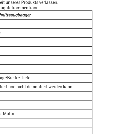
eit unseres Produkts verlassen.
 zugute kommen kann.
hnittsaugbagger
h
nge
*
Breite* Tiefe
iert und nicht demontiert werden kann
s-Motor