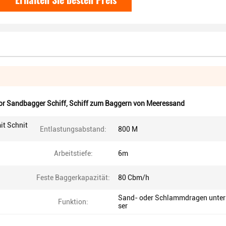
r Sandbagger Schiff
,
Schiff zum Baggern von Meeressand
it Schnit
Entlastungsabstand:
800 M
Arbeitstiefe:
6m
Feste Baggerkapazität:
80 Cbm/h
Sand- oder Schlammdragen unte
Funktion:
ser