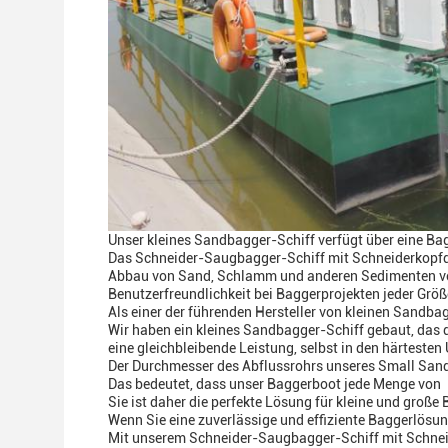
Unser kleines Sandbagger-Schiff verfügt über eine Bag
Das Schneider-Saugbagger-Schiff mit Schneiderkopfdes
Abbau von Sand, Schlamm und anderen Sedimenten vo
Benutzerfreundlichkeit bei Baggerprojekten jeder Größ
Als einer der führenden Hersteller von kleinen Sandba
Wir haben ein kleines Sandbagger-Schiff gebaut, das 
eine gleichbleibende Leistung, selbst in den härtest
Der Durchmesser des Abflussrohrs unseres Small Sand 
Das bedeutet, dass unser Baggerboot jede Menge von
Sie ist daher die perfekte Lösung für kleine und große
Wenn Sie eine zuverlässige und effiziente Baggerlösun
Mit unserem Schneider-Saugbagger-Schiff mit Schneid