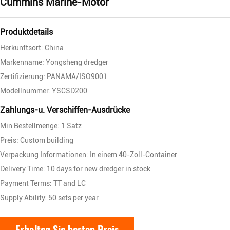
Cummins Marine-Motor
Produktdetails
Herkunftsort: China
Markenname: Yongsheng dredger
Zertifizierung: PANAMA/ISO9001
Modellnummer: YSCSD200
Zahlungs-u. Verschiffen-Ausdrücke
Min Bestellmenge: 1 Satz
Preis: Custom building
Verpackung Informationen: In einem 40-Zoll-Container
Delivery Time: 10 days for new dredger in stock
Payment Terms: TT and LC
Supply Ability: 50 sets per year
Erhalten Sie besten Preis