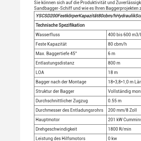
Sie können sich auf die Produktivität und Zuverlässigk
Sandbagger-Schiff und wie es Ihren Baggerprojekten
YSCSD2
0
0
Festkörper
Kapazität
80
cbm/h
Hydraulik
Sc
Technische Spezifikation
Wasserfluss
400 bis 600 m3/
Feste Kapazität
80 cbm/h
Max. Baggertiefe 45°
6 m
Entlastungsdistanz
800 m
LOA
18 m
Bagger nach der Montage
18*3,8*1,0 m Lä
Struktur der Bagger
Vollständig mont
Durchschnittlicher Zugzug
0.55 m
Durchmesser des Entladungsrohrs
200 mm/8 Zoll
Hauptmotor
201 kW Cummin
Drehgeschwindigkeit
1800 R/min
Leistung des Hilfsmotors
0 kw