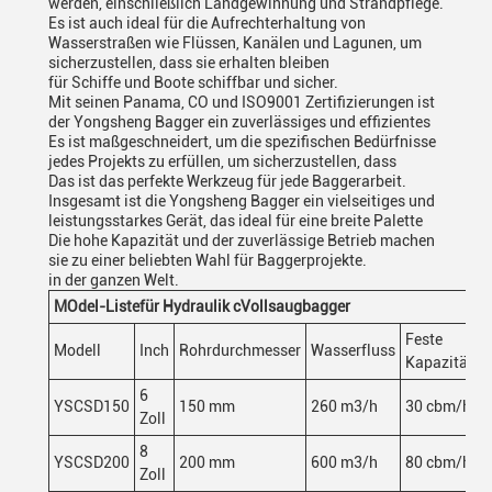
werden, einschließlich Landgewinnung und Strandpflege.
Es ist auch ideal für die Aufrechterhaltung von
Wasserstraßen wie Flüssen, Kanälen und Lagunen, um
sicherzustellen, dass sie erhalten bleiben
für Schiffe und Boote schiffbar und sicher.
Mit seinen Panama, CO und ISO9001 Zertifizierungen ist
der Yongsheng Bagger ein zuverlässiges und effizientes
Es ist maßgeschneidert, um die spezifischen Bedürfnisse
jedes Projekts zu erfüllen, um sicherzustellen, dass
Das ist das perfekte Werkzeug für jede Baggerarbeit.
Insgesamt ist die Yongsheng Bagger ein vielseitiges und
leistungsstarkes Gerät, das ideal für eine breite Palette
Die hohe Kapazität und der zuverlässige Betrieb machen
sie zu einer beliebten Wahl für Baggerprojekte.
in der ganzen Welt.
M
Odel-Liste
für Hydraulik c
Vollsaugbagger
Feste
Modell
Inch
Rohrdurchmesser
Wasserfluss
G
Kapazität
6
YSCSD150
150 mm
260 m3/h
30 cbm/h
1
Zoll
8
YSCSD200
200 mm
600 m3/h
80 cbm/h
2
Zoll