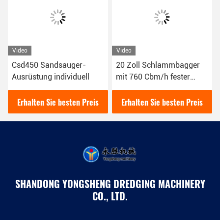
Video
Video
Csd450 Sandsauger-
20 Zoll Schlammbagger
Ausrüstung individuell
mit 760 Cbm/h fester
Kapazität
Erhalten Sie besten Preis
Erhalten Sie besten Preis
SHANDONG YONGSHENG DREDGING MACHINERY
CO., LTD.