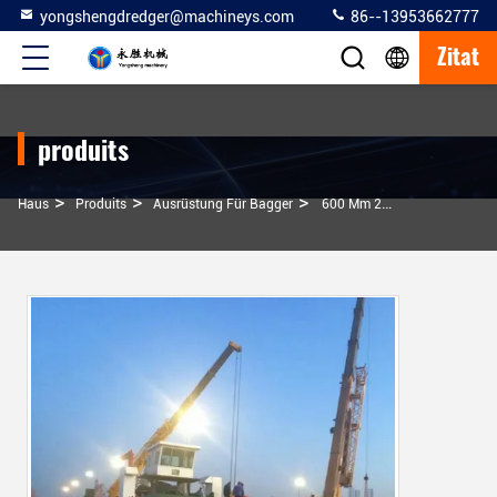
yongshengdredger@machineys.com
86--13953662777
Zitat
produits
>
>
>
Haus
Produits
Ausrüstung Für Bagger
600 Mm 24 Zoll Hydraulischer Schneider Saugbagger Ausrüstung Für Sand- Oder Schlammbagger