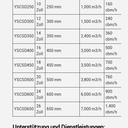
10
160
YSCSD250
250 mm
1,000 m3/h
3
Zoll
cbm/h
12
240
YSCSD300
300 mm
1,500 m3/h
5
Zoll
cbm/h
14
360
YSCSD350
350 mm
2,400 m3/h
9
Zoll
cbm/h
16
500
YSCSD400
400 mm
3,000 m3/h
1
Zoll
cbm/h
18
700
YSCSD450
450 mm
3,500 m3/h
1
Zoll
cbm/h
20
760
YSCSD500
500 mm
3,800 m3/h
1
Zoll
cbm/h
24
900
YSCSD600
600 mm
6,000 m3/h
2
Zoll
cbm/h
26
1,400
YSCSD650
650 mm
7,000 m3/h
3
Zoll
cbm/h
Unterstützung und Dienstleistungen: