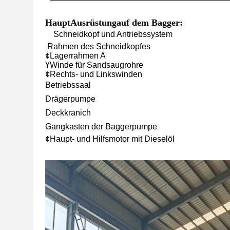
Haupt
Ausrüstung
auf dem Bagger:
Schneidkopf und Antriebssystem
️ Rahmen des Schneidkopfes
¢Lagerrahmen A
¥Winde für Sandsaugrohre
¢Rechts- und Linkswinden
Betriebssaal
Drägerpumpe
Deckkranich
Gangkasten der Baggerpumpe
¢Haupt- und Hilfsmotor mit Dieselöl