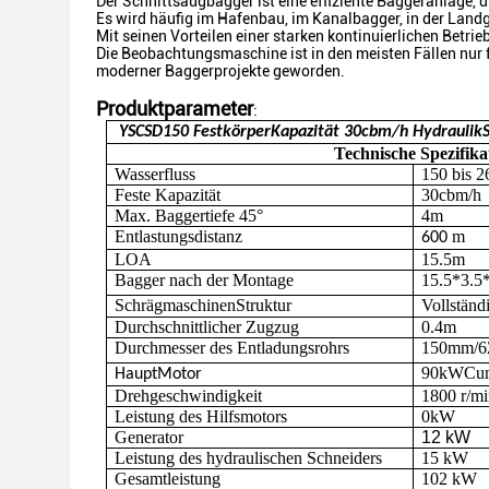
Der Schnittsaugbagger ist eine effiziente Baggeranlage, 
Es wird häufig im Hafenbau, im Kanalbagger, in der La
Mit seinen Vorteilen einer starken kontinuierlichen Betr
Die Beobachtungsmaschine ist in den meisten Fällen nur 
moderner Baggerprojekte geworden.
Produktparameter
:
YSCSD
15
0
Festkörper
Kapazität
30
cbm/h
Hydraulik
Technische Spezifika
Wasserfluss
150 bis 2
Feste Kapazität
30
cbm/h
Max. Baggertiefe 45°
4
m
Entlastungsdistanz
m
6
00
LOA
15.5
m
Bagger nach der Montage
1
5.5
*3.
5
Schrägmaschinen
Struktur
Vollständ
Durchschnittlicher Zugzug
0.4
m
Durchmesser des Entladungsrohrs
150
mm/
6
90
kW
Cu
Haupt
Motor
Drehgeschwindigkeit
1800
r/m
Leistung des Hilfsmotors
0
kW
Generator
12 kW
Leistung des hydraulischen Schneiders
15
kW
Gesamtleistung
102 kW