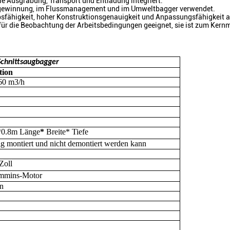
die Ausgrabung, Transport und Entladung integriert.
ndgewinnung, im Flussmanagement und im Umweltbagger verwendet.
iebsfähigkeit, hoher Konstruktionsgenauigkeit und Anpassungsfähigkeit
für die Beobachtung der Arbeitsbedingungen geeignet, sie ist zum Kernm
Schnittsaugbagger
tion
60
m3/h
*
0.8
m
Länge
*
Breite* Tiefe
ig montiert und nicht demontiert werden kann
Zoll
mmins-Motor
in