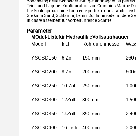
Yongsheng neue Schneider-Saug-Sandbagger ist perfekt g
Teich und Lagune. Konfiguration von Cummins Marine Di
Die Schleppmaschine kann eine perfekte und stabile Leist
Sie kann Sand, Schlamm, Lehm, Schlamm oder andere S
in das Wasserbett für vorbeiführende Schiffe.
Parameter
M
Odel-Liste
für Hydraulik c
Vollsaugbagger
Modell
Inch
Rohrdurchmesser
Wass
YSCSD150
6 Zoll
150
mm
26
0
YSCSD200
8 Zoll
200
mm
600
YSCSD250
10 Zoll
250
mm
1
,0
0
YSCSD300
12
Zoll
300
mm
1
,50
YSCSD350
14
Zoll
350
mm
2
,4
0
YSCSD400
1
6
Inch
40
0
mm
3,0
0