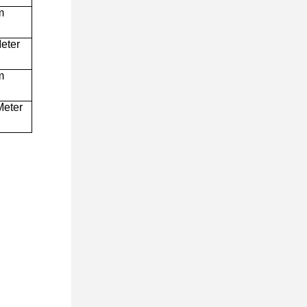
m
eter
m
Meter