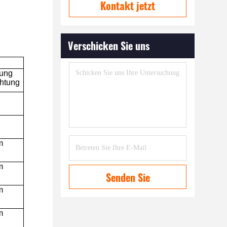
Kontakt jetzt
Verschicken Sie uns
tung
chtung
m
m
Senden Sie
m
m