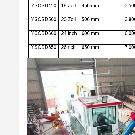
YSCSD450
18 Zoll
450 mm
3,50
YSCSD500
20 Zoll
500 mm
3,80
YSCSD600
24
Inch
600 mm
6,00
YSCSD650
26
Inch
65
0
mm
7,
00