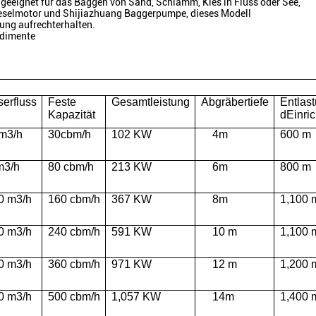
eeignet für das Baggen von Sand, Schlamm, Kies in Fluss oder See,
eselmotor und Shijiazhuang Baggerpumpe, dieses Modell
ung aufrechterhalten.
edimente
erfluss
Feste
Gesamtleistung
Abgräbertiefe
Entlas
Kapazität
d
Einri
m3/h
30
cbm/h
102 KW
4
m
600
m
m3/h
80
cbm/h
213 KW
6
m
800
m
0 m3/h
160
cbm/h
367 KW
8
m
1
,
100
0
m3/h
240
cbm/h
591 KW
10
m
1
,
100
0
m3/h
360
cbm/h
971 KW
12
m
1
,
200
0
m3/h
50
0
cbm/h
1,057 KW
14
m
1
,4
00