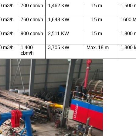
0 m3/h
700 cbm/h
1,462 KW
15 m
1,500 
0 m3/h
760
cbm/h
1,648 KW
15 m
1600 M
0 m3/h
900
cbm/h
2,511 KW
15 m
1,800 
0
m3/h
1
,4
00
3,705 KW
Max. 18 m
1
,
800 
cbm/h