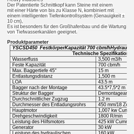
Der Patentierte Schnittkopf kann Steine mit einem
mit einer Härte von bis zu Klasse N, kombiniert mit
einem intelligenten Tiefenkontrollsystem (Genauigkeit ±
10 cm),
Es ist besonders für den Großhafenbau und die Wartung
von Tiefwasserkanälen geeignet.
Produktparameter
YSCSD
450
Festkörper
Kapazität 700
cbm/h
Hydraulik
Technische Spezifikation
Wasserfluss
3,500 m3/h
Feste Kapazität
700 cbm/h
Max. Baggertiefe 45°
15 m
Entlastungsdistanz
1,500 m
LOA
43.5 m
Bagger nach der Montage
43.5*7,5*2 m
Lä
Struktur der Bagger
Demontageart un
Durchschnittlicher Zugzug
1.2 m
Durchmesser des Entladungsrohrs
450 mm/18 Zoll
Hauptmotor
1,007 kw Cummi
Drehgeschwindigkeit
1800 R/min
Leistung des Hilfsmotors
425 kW
Cummins
Generator
30 kW
Leistung des hydraulischen
160
kW