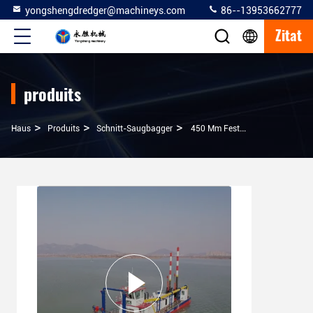
yongshengdredger@machineys.com
86--13953662777
Zitat
produits
>
>
>
Haus
Produits
Schnitt-Saugbagger
450 Mm Feste Kapazität 700 Cbm/h Hydraulischer Schneider Saugbagger Zum Baggen