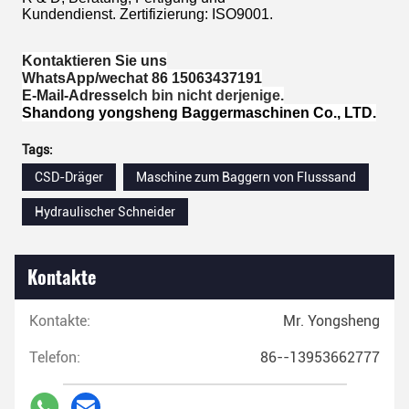
Kundendienst.
Zertifizierung: ISO9001.
Kontaktieren Sie uns
WhatsApp/wechat 86 15063437191
E-Mail-Adresse
Ich bin nicht derjenige.
Shandong yongsheng Baggermaschinen Co., LTD.
Tags:
CSD-Dräger
Maschine zum Baggern von Flusssand
Hydraulischer Schneider
Kontakte
Kontakte:
Mr. Yongsheng
Telefon:
86--13953662777