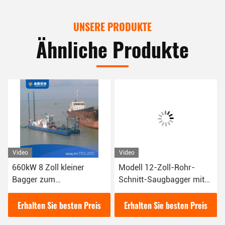
UNSERE PRODUKTE
Ähnliche Produkte
Video
Video
660kW 8 Zoll kleiner
Modell 12-Zoll-Rohr-
Bagger zum
Schnitt-Saugbagger mit
Umweltschutz der
einer Leistung von 200
städtischen
Kubikmetern pro Stunde
Erhalten Sie besten Preis
Erhalten Sie besten Preis
Flussbaggerung