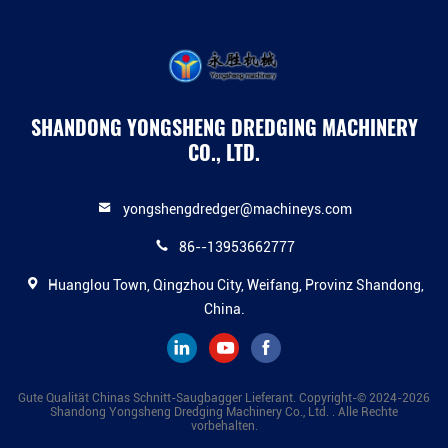
SHANDONG YONGSHENG DREDGING MACHINERY
CO., LTD.
yongshengdredger@machineys.com
86--13953662777
Huanglou Town, Qingzhou City, Weifang, Provinz Shandong,
China.
Gute Qualität Chinas Schnitt-Saugbagger Lieferant. Copyright-© 2024-2026
Shandong Yongsheng Dredging Machinery Co., Ltd. . Alle Rechte
vorbehalten.